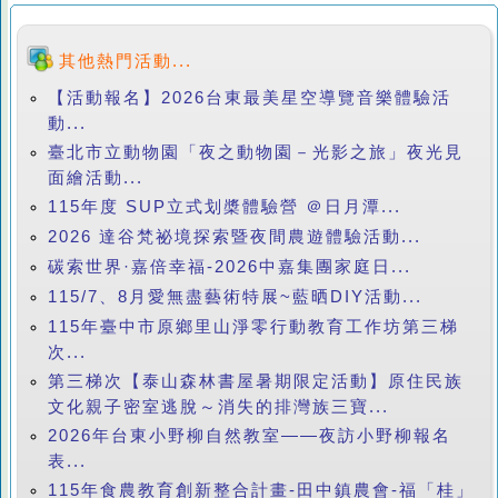
其他熱門活動...
【活動報名】2026台東最美星空導覽音樂體驗活
動...
臺北市立動物園「夜之動物園－光影之旅」夜光見
面繪活動...
115年度 SUP立式划槳體驗營 ＠日月潭...
2026 達谷梵祕境探索暨夜間農遊體驗活動...
碳索世界·嘉倍幸福-2026中嘉集團家庭日...
115/7、8月愛無盡藝術特展~藍晒DIY活動...
115年臺中市原鄉里山淨零行動教育工作坊第三梯
次...
第三梯次【泰山森林書屋暑期限定活動】原住民族
文化親子密室逃脫～消失的排灣族三寶...
2026年台東小野柳自然教室——夜訪小野柳報名
表...
115年食農教育創新整合計畫-田中鎮農會-福「桂」