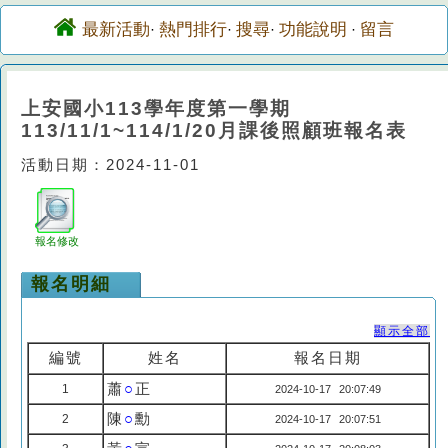
最新活動
熱門排行
搜尋
功能說明
留言
·
·
·
·
上安國小113學年度第一學期
113/11/1~114/1/20月課後照顧班報名表
活動日期：2024-11-01
報名修改
報名明細
顯示全部
編號
姓名
報名日期
蕭
○
正
1
2024-10-17 20:07:49
陳
○
勳
2
2024-10-17 20:07:51