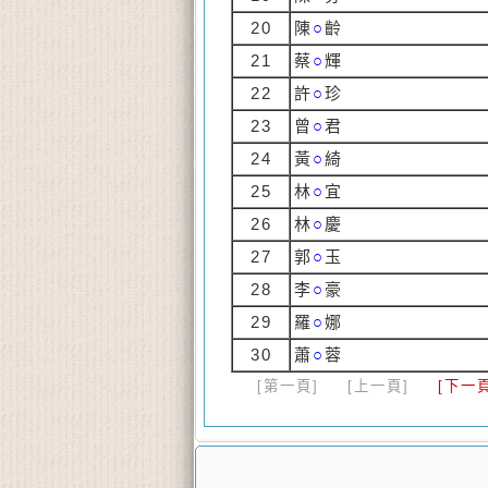
20
陳
○
齡
21
蔡
○
輝
22
許
○
珍
23
曾
○
君
24
黃
○
綺
25
林
○
宜
26
林
○
慶
27
郭
○
玉
28
李
○
豪
29
羅
○
娜
30
蕭
○
蓉
[第一頁]
[上一頁]
[下一頁