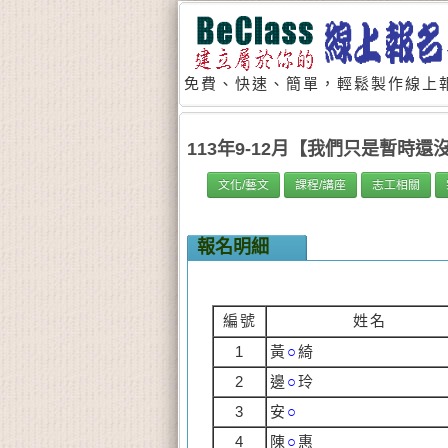
免費、快速、簡單，輕鬆製作線上報
113年9-12月【我們只是暫時
文化/藝文
課程/講座
志工相關
報名明細
編號
姓名
1
黃
○
綺
2
邊
○
玲
3
安
○
4
陳
○
惠