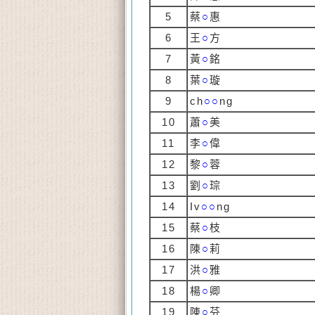
5
蔡
○
惠
6
王
○
方
7
黃
○
銘
8
葉
○
璇
9
ch
○○
ng
10
蕭
○
美
11
李
○
偉
12
黎
○
蓉
13
劉
○
琮
14
Iv
○○
ng
15
蔡
○
枝
16
陳
○
莉
17
洪
○
雅
18
楊
○
卿
19
陳
○
芬