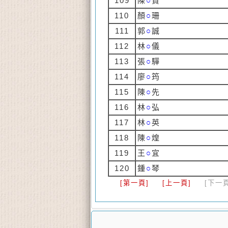
109
陳
○
賢
110
顏
○
珊
111
郭
○
誠
112
林
○
儀
113
張
○
驊
114
廖
○
筠
115
陳
○
先
116
林
○
弘
117
林
○
英
118
陳
○
煌
119
王
○
宜
120
鍾
○
琴
[第一頁]
[上一頁]
[下一頁