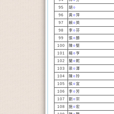
95
胡
○
96
黃
○
萍
97
賴
○
英
98
李
○
芬
99
張
○
勝
100
陳
○
堅
101
楊
○
亨
102
蘭
○
妮
103
梁
○
澤
104
陳
○
玲
105
侯
○
宜
106
李
○
芳
107
劉
○
宗
108
施
○
宏