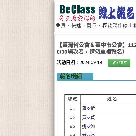
免費、快速、簡單，輕鬆製作線上報
【臺灣省公會＆臺中市公會】11
8/30場次者，請勿重複報名）
活動日期：2024-09-19
課程/講座
報名明細
編號
姓名
91
羅
○
忻
92
黃
○
貞
93
姚
○
如
94
林
○
芬