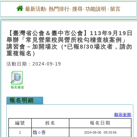
最新活動
熱門排行
搜尋
功能說明
留言
·
·
·
·
【臺灣省公會＆臺中市公會】113年9月19日
舉辦「常見營業稅與營所稅勾稽查核案例」
講習會－加開場次（*已報8/30場次者，請勿
重複報名）
活動日期：2024-09-19
報名修改
報名明細
顯示全部
編號
姓名
報名日期
魏
○
香
1
2024-08-06 09:33:56