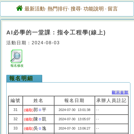
最新活動
熱門排行
搜尋
功能說明
留言
·
·
·
·
AI必學的一堂課：指令工程學(線上)
活動日期：2024-08-03
報名修改
報名明細
顯示全部
編號
姓名
報名日期
承辦人員註記
郭
○
平
31
(備取)
2024-07-30 13:01:38
--
陳
○
凱
32
(備取)
2024-07-30 13:05:07
--
吳
○
逸
33
(備取)
2024-07-30 13:06:27
--