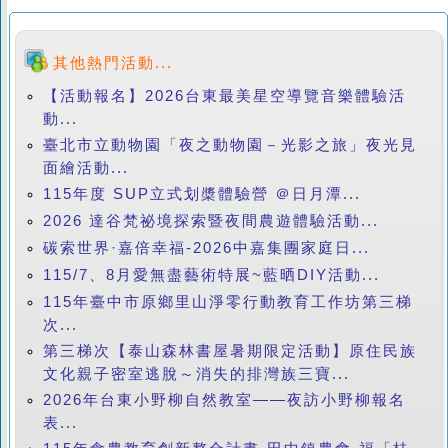
其他熱門活動...
【活動報名】2026台東最美星空導覽音樂體驗活
動...
臺北市立動物園「夜之動物園－光影之旅」夜光見
面繪活動...
115年度 SUP立式划槳體驗營 ＠日月潭...
2026 達谷梵祕境探索暨夜間農遊體驗活動...
碳索世界·嘉倍幸福-2026中嘉集團家庭日...
115/7、8月愛無盡藝術特展~藍晒DIY活動...
115年臺中市原鄉里山淨零行動教育工作坊第三梯
次...
第三梯次【泰山森林書屋暑期限定活動】原住民族
文化親子密室逃脫～消失的排灣族三寶...
2026年台東小野柳自然教室——夜訪小野柳報名
表...