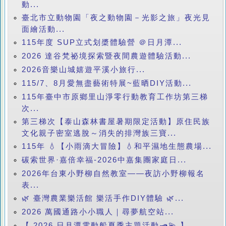
動...
臺北市立動物園「夜之動物園－光影之旅」夜光見
面繪活動...
115年度 SUP立式划槳體驗營 ＠日月潭...
2026 達谷梵祕境探索暨夜間農遊體驗活動...
2026音樂山城嬉遊平溪小旅行...
115/7、8月愛無盡藝術特展~藍晒DIY活動...
115年臺中市原鄉里山淨零行動教育工作坊第三梯
次...
第三梯次【泰山森林書屋暑期限定活動】原住民族
文化親子密室逃脫～消失的排灣族三寶...
115年 💧【小雨滴大冒險】💧和平濕地生態農場...
碳索世界·嘉倍幸福-2026中嘉集團家庭日...
2026年台東小野柳自然教室——夜訪小野柳報名
表...
🌿 臺灣農業樂活館 樂活手作DIY體驗 🌿...
2026 萬國通路小小職人｜尋夢航空站...
【 2026 日月潭電動船夏季主題活動🛥️💫 】...