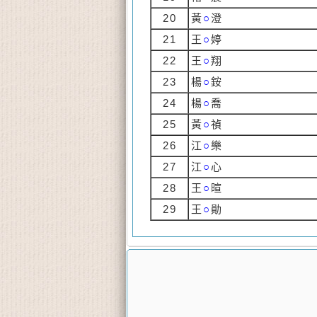
20
黃
○
澄
21
王
○
婷
22
王
○
翔
23
楊
○
銨
24
楊
○
喬
25
黃
○
禎
26
江
○
樂
27
江
○
心
28
王
○
暄
29
王
○
勛