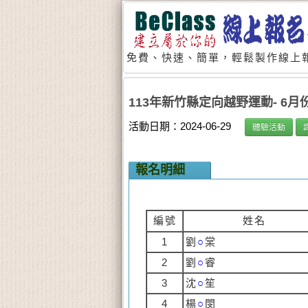
免費、快速、簡單，輕鬆製作線上報
113年新竹縣定向越野運動- 6
活動日期：2024-06-29
體驗活動
報名明細
編號
姓名
1
劉
○
棠
2
劉
○
睿
3
沈
○
笙
4
楊
○
閔