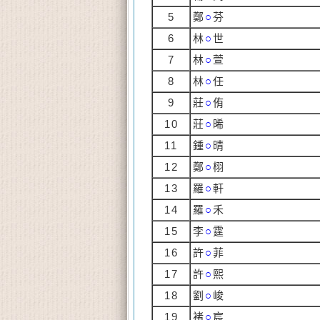
5
鄭
○
芬
6
林
○
世
7
林
○
萱
8
林
○
任
9
莊
○
侑
10
莊
○
晞
11
鍾
○
晴
12
鄭
○
栩
13
羅
○
軒
14
羅
○
禾
15
李
○
霆
16
許
○
菲
17
許
○
熙
18
劉
○
峻
19
褚
○
宸