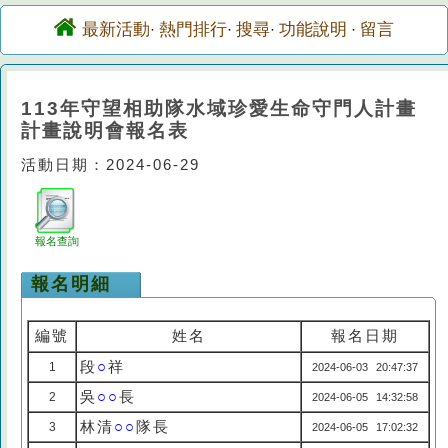
最新活動
熱門排行
搜尋
功能說明
留言
·
·
·
·
113年守望相助隊水域珍愛生命守門人計畫
計畫說明會報名表
活動日期：2024-06-29
報名查詢
報名明細
編號
姓名
報名日期
段
○
祥
1
2024-06-03 20:47:37
吳
○○
長
2
2024-06-05 14:32:58
林清
○○
隊長
3
2024-06-05 17:02:32