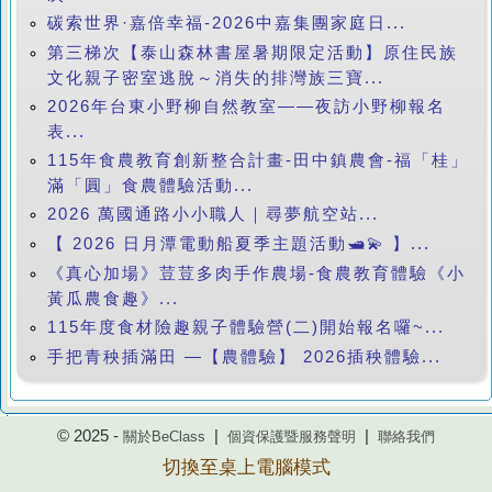
碳索世界·嘉倍幸福-2026中嘉集團家庭日...
第三梯次【泰山森林書屋暑期限定活動】原住民族
文化親子密室逃脫～消失的排灣族三寶...
2026年台東小野柳自然教室——夜訪小野柳報名
表...
115年食農教育創新整合計畫-田中鎮農會-福「桂」
滿「圓」食農體驗活動...
2026 萬國通路小小職人｜尋夢航空站...
【 2026 日月潭電動船夏季主題活動🛥️💫 】...
《真心加場》荳荳多肉手作農場-食農教育體驗《小
黃瓜農食趣》...
115年度食材險趣親子體驗營(二)開始報名囉~...
手把青秧插滿田 —【農體驗】 2026插秧體驗...
© 2025 -
|
|
關於BeClass
個資保護暨服務聲明
聯絡我們
切換至桌上電腦模式