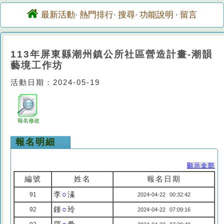
最新活動
熱門排行
搜尋
功能說明
留言
·
·
·
·
113年屏東縣潮州鎮公所社區營造計畫-潮韻
藝境工作坊
活動日期：2024-05-19
報名修改
報名明細
顯示全部
編號
姓名
報名日期
李
○
溱
91
2024-04-22 00:32:42
鍾
○
玲
92
2024-04-22 07:09:16