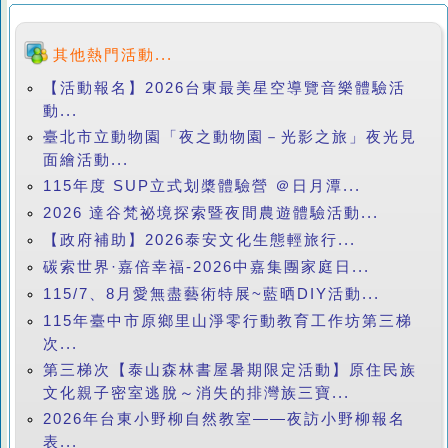
其他熱門活動...
【活動報名】2026台東最美星空導覽音樂體驗活
動...
臺北市立動物園「夜之動物園－光影之旅」夜光見
面繪活動...
115年度 SUP立式划槳體驗營 ＠日月潭...
2026 達谷梵祕境探索暨夜間農遊體驗活動...
【政府補助】2026泰安文化生態輕旅行...
碳索世界·嘉倍幸福-2026中嘉集團家庭日...
115/7、8月愛無盡藝術特展~藍晒DIY活動...
115年臺中市原鄉里山淨零行動教育工作坊第三梯
次...
第三梯次【泰山森林書屋暑期限定活動】原住民族
文化親子密室逃脫～消失的排灣族三寶...
2026年台東小野柳自然教室——夜訪小野柳報名
表...