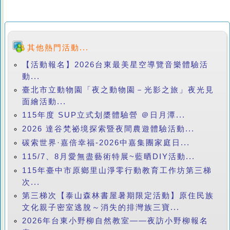
其他熱門活動...
【活動報名】2026台東最美星空導覽音樂體驗活
動...
臺北市立動物園「夜之動物園－光影之旅」夜光見
面繪活動...
115年度 SUP立式划槳體驗營 ＠日月潭...
2026 達谷梵祕境探索暨夜間農遊體驗活動...
碳索世界·嘉倍幸福-2026中嘉集團家庭日...
115/7、8月愛無盡藝術特展~藍晒DIY活動...
115年臺中市原鄉里山淨零行動教育工作坊第三梯
次...
第三梯次【泰山森林書屋暑期限定活動】原住民族
文化親子密室逃脫～消失的排灣族三寶...
2026年台東小野柳自然教室——夜訪小野柳報名