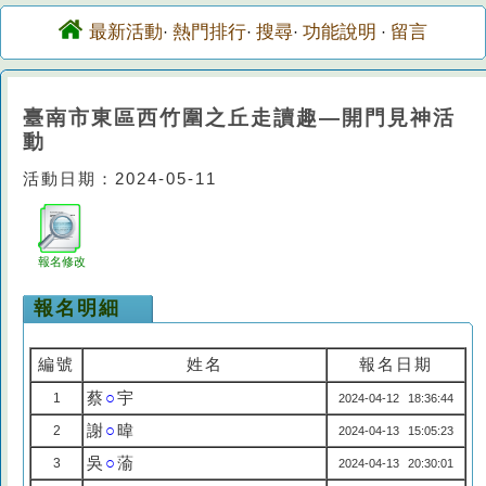
最新活動
熱門排行
搜尋
功能說明
留言
·
·
·
·
臺南市東區西竹圍之丘走讀趣—開門見神活
動
活動日期：2024-05-11
報名修改
報名明細
編號
姓名
報名日期
蔡
○
宇
1
2024-04-12 18:36:44
謝
○
暐
2
2024-04-13 15:05:23
吳
○
蕍
3
2024-04-13 20:30:01