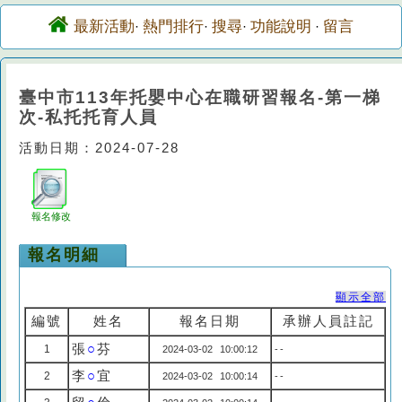
最新活動
熱門排行
搜尋
功能說明
留言
·
·
·
·
臺中市113年托嬰中心在職研習報名-第一梯
次-私托托育人員
活動日期：2024-07-28
報名修改
報名明細
顯示全部
編號
姓名
報名日期
承辦人員註記
張
○
芬
1
2024-03-02 10:00:12
--
李
○
宜
2
2024-03-02 10:00:14
--