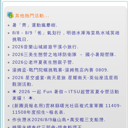
其他熱門活動...
暑「齊」運動瘋攀樹.
8/8 - 8/9「爸」氣划行，明德水庫海棠島水域英雄
挑戰日.
2026音樂山城嬉遊平溪小旅行.
2026三美生態營之地球防衛隊 － 國小暑期營隊.
2026公老坪夏夜生態親子營.
湯姆盃-戰鬥陀螺挑戰賽-湯姆熊店內賽 0809.
2026 星空盛宴-南天星旅 星耀南天-英仙座流星雨
觀測活動.
🌟 2026 一起 Fun 暑假～ITSU超豐富夏令營活動
來囉！ 🌟.
(新團員報名用)雲林縣曙光社區複式童軍團 11409-
11508年度招生~報名表.
作伙潛水2026/8/9龜山島+萬安艦三支船潛.
桃園永續食代三部曲-惜食料理王.