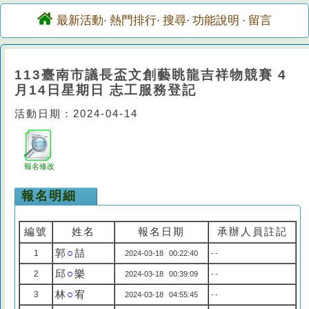
最新活動
熱門排行
搜尋
功能說明
留言
·
·
·
·
113臺南市議長盃文創藝眺龍吉祥物競賽 4
月14日星期日 志工服務登記
活動日期：2024-04-14
報名修改
報名明細
編號
姓名
報名日期
承辦人員註記
郭
○
喆
1
2024-03-18 00:22:40
--
邱
○
樂
2
2024-03-18 00:39:09
--
林
○
宥
3
2024-03-18 04:55:45
--