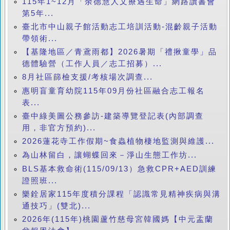
115年1~12月「余德慧人文療遇生命」網路讀書會
第5年...
臺北市中山親子館活動志工培訓活動-混齡親子活動
帶領術...
【基隆地區／青鳶雨都】2026暑期「禮揪童學」品
德體驗營（工作人員／志工招募）...
8月社區篩檢支援/考核場次調查...
惠明盲童育幼院115年09月份社區融合志工報名
表...
臺中綠美圖公務參訪-建築導覽登記表(內部調查
用，非官方預約)...
2026蓮花寺工作假期~食蟲植物棲地監測與維護...
為山林留白，讓蝴蝶回來－淨山生態工作坊...
BLS基本救命術(115/09/13）急救CPR+AED訓練
證照班...
樂銓居家115年度積分課程「認識常見精神疾病與溝
通技巧」(雙北)...
2026年(115年)桃園蘆竹慈母宮韓國媽【中元盂蘭