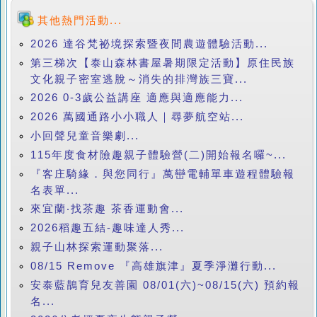
其他熱門活動...
2026 達谷梵祕境探索暨夜間農遊體驗活動...
第三梯次【泰山森林書屋暑期限定活動】原住民族
文化親子密室逃脫～消失的排灣族三寶...
2026 0-3歲公益講座 適應與適應能力...
2026 萬國通路小小職人｜尋夢航空站...
小回聲兒童音樂劇...
115年度食材險趣親子體驗營(二)開始報名囉~...
『客庄騎緣．與您同行』萬巒電輔單車遊程體驗報
名表單...
來宜蘭‧找茶趣 茶香運動會...
2026稻趣五結-趣味達人秀...
親子山林探索運動聚落...
08/15 Remove 『高雄旗津』夏季淨灘行動...
安泰藍鵲育兒友善園 08/01(六)~08/15(六) 預約報
名...