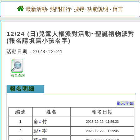
最新活動
熱門排行
搜尋
功能說明
留言
·
·
·
·
12/24 (日)兒童人權派對活動~聖誕禮物派對
(報名請填寫小孩名字)
活動日期：2023-12-24
報名查詢
報名明細
顯示全部
編號
姓名
報名日期
俞
○
竹
1
2023-12-22 11:56:33
彭
○
寧
2
2023-12-22 11:59:45