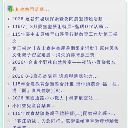
其他熱門活動...
2026 達谷梵祕境探索暨夜間農遊體驗活動...
115/7、8月愛無盡藝術特展~藍晒DIY活動...
115年臺中市原鄉里山淨零行動教育工作坊第三梯
次...
第三梯次【泰山森林書屋暑期限定活動】原住民族
文化親子密室逃脫～消失的排灣族三寶...
2026年台東小野柳自然教室——夜訪小野柳報名
表...
2026 0-3歲公益講座 適應與適應能力...
115年食農教育創新整合計畫-田中鎮農會-福「桂」
滿「圓」食農體驗活動...
2026 萬國通路小小職人｜尋夢航空站...
小回聲兒童音樂劇...
115年度食材險趣親子體驗營(二)開始報名囉~...
『客庄騎緣．與您同行』萬巒電輔單車遊程體驗報
名表單...