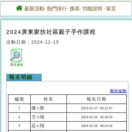
最新活動
熱門排行
搜尋
功能說明
留言
·
·
·
·
2024屏東家扶社區親子手作課程
活動日期：2024-12-19
報名修改
報名明細
顯示全部
編號
姓名
報名日期
陳
○
聖
1
2024-01-27 09:12:47
方
○
鳴
2
2024-02-28 08:18:03
莊
○
翔
3
2024-02-28 08:24:29