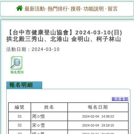
最新活動
熱門排行
搜尋
功能說明
留言
·
·
·
·
【台中市健康登山協會】2024-03-10(日)
拱北殿三秀山、北港山 金明山、柯子林山
活動日期：2024-03-10
報名查詢
報名明細
顯示全部
編號
姓名
報名日期
周
○
惜
31
2024-02-04 14:38:22
宋
○
雪
32
2024-02-04 19:18:15