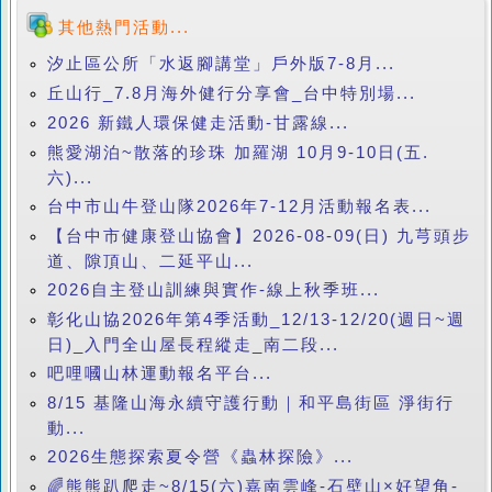
其他熱門活動...
汐止區公所「水返腳講堂」戶外版7-8月...
丘山行_7.8月海外健行分享會_台中特別場...
2026 新鐵人環保健走活動-甘露線...
熊愛湖泊~散落的珍珠 加羅湖 10月9-10日(五.
六)...
台中市山牛登山隊2026年7-12月活動報名表...
【台中市健康登山協會】2026-08-09(日) 九芎頭步
道、隙頂山、二延平山...
2026自主登山訓練與實作-線上秋季班...
彰化山協2026年第4季活動_12/13-12/20(週日~週
日)_入門全山屋長程縱走_南二段...
吧哩嘓山林運動報名平台...
8/15 基隆山海永續守護行動｜和平島街區 淨街行
動...
2026生態探索夏令營《蟲林探險》...
🌈熊熊趴爬走~8/15(六)嘉南雲峰-石壁山×好望角-