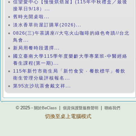
信望愛中心【慢慢烘焙屋】(115年中秋禮盒／最後
接單日9/18）...
舊時光開桌啦...
淡水香草街屋訂購單(2026)...
0826(三)午茶講座//大屯火山咖啡的綠色奇蹟//台北
鳥會...
新局用餐時段選擇...
國立臺南大學115學年度樂齡大學專業班-中醫經絡
養生課程(第一期)...
115年新竹市衛生局「新竹食安 ‧ 餐飲標竿」餐飲
衛生管理分級評核報名...
第95次沙坑茶會戴文祥...
© 2025 -
|
|
關於BeClass
個資保護暨服務聲明
聯絡我們
切換至桌上電腦模式