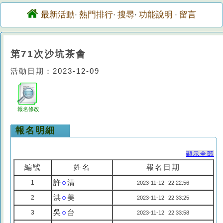
最新活動
熱門排行
搜尋
功能說明
留言
·
·
·
·
第71次沙坑茶會
活動日期：2023-12-09
報名修改
報名明細
顯示全部
編號
姓名
報名日期
許
○
清
1
2023-11-12 22:22:56
洪
○
美
2
2023-11-12 22:33:25
吳
○
台
3
2023-11-12 22:33:58