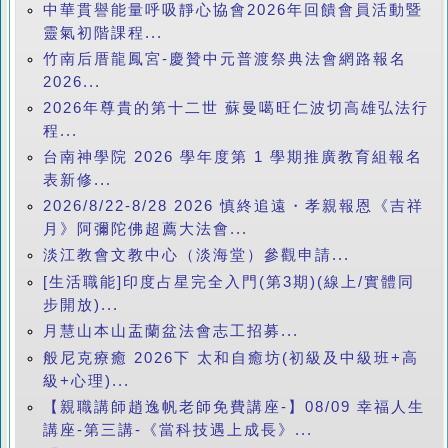
中華貫譽能量呼吸靜心協會2026年回饋會員活動暨
靈氣初階課程...
竹南后厝龍鳳宮-慶贊中元普渡祭典法會網路報名
2026...
2026年尊貴的第十二世 蘇曼噶旺仁波切高雄弘法行
程...
台南神學院 2026 學年度第 1 學期推廣教育組報名
表新修...
2026/8/22-8/28 2026 慎終追遠・孝親報恩《吉祥
月》阿彌陀佛超薦大法會...
淡江教會文教中心（淡海堂）參觀申請...
[生活職能]印度占星完全入門(第3期)(線上/實體同
步開放)...
月慧山本山盂蘭盆法會志工招募...
般尼克療癒 2026下 太和自癒坊(初級及中級班+高
級+心理)...
【親職講師趙逸帆老師免費講座-】08/09 幸福人生
講座-第三講-《當科技遇上成長》...