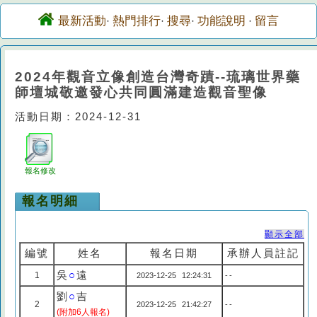
最新活動
熱門排行
搜尋
功能說明
留言
·
·
·
·
2024年觀音立像創造台灣奇蹟--琉璃世界藥
師壇城敬邀發心共同圓滿建造觀音聖像
活動日期：2024-12-31
報名修改
報名明細
顯示全部
編號
姓名
報名日期
承辦人員註記
吳
○
遠
1
2023-12-25 12:24:31
--
劉
○
吉
2
2023-12-25 21:42:27
--
(附加6人報名)