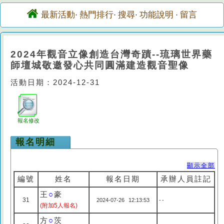
最新活動
熱門排行
搜尋
功能說明
留言
·
·
·
·
2024年觀音立像創造台灣奇蹟--琉璃世界藥
師壇城敬邀發心共同圓滿建造觀音聖像
活動日期：2024-12-31
報名修改
報名明細
顯示全部
編號
姓名
報名日期
承辦人員註記
王
○
豪
31
2024-07-26 12:13:53
--
(附加5人報名)
方
○
茨