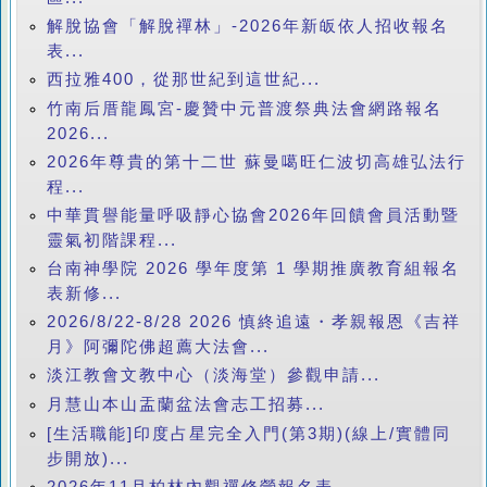
解脫協會「解脫禪林」-2026年新皈依人招收報名
表...
西拉雅400，從那世紀到這世紀...
竹南后厝龍鳳宮-慶贊中元普渡祭典法會網路報名
2026...
2026年尊貴的第十二世 蘇曼噶旺仁波切高雄弘法行
程...
中華貫譽能量呼吸靜心協會2026年回饋會員活動暨
靈氣初階課程...
台南神學院 2026 學年度第 1 學期推廣教育組報名
表新修...
2026/8/22-8/28 2026 慎終追遠・孝親報恩《吉祥
月》阿彌陀佛超薦大法會...
淡江教會文教中心（淡海堂）參觀申請...
月慧山本山盂蘭盆法會志工招募...
[生活職能]印度占星完全入門(第3期)(線上/實體同
步開放)...
2026年11月柏林內觀禪修營報名表...