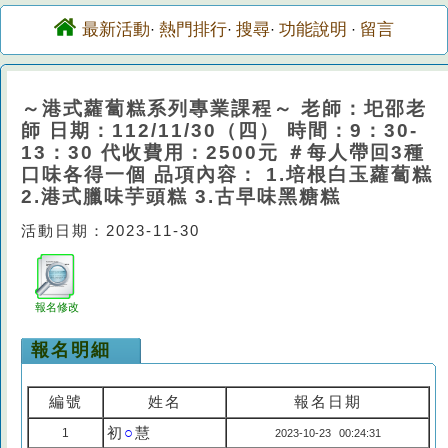
最新活動
熱門排行
搜尋
功能說明
留言
·
·
·
·
～港式蘿蔔糕系列專業課程～ 老師：圯邵老
師 日期：112/11/30（四） 時間：9：30-
13：30 代收費用：2500元 ＃每人帶回3種
口味各得一個 品項內容： 1.培根白玉蘿蔔糕
2.港式臘味芋頭糕 3.古早味黑糖糕
活動日期：2023-11-30
報名修改
報名明細
編號
姓名
報名日期
初
○
慧
1
2023-10-23 00:24:31