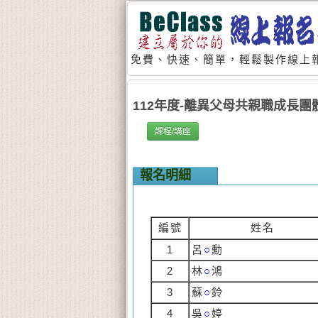
免費、快速、簡單，輕鬆製作線上報
112年度-離異父母共親職成長團
課程/講座
報名明細
編號
姓名
1
呂
○
勳
2
林
○
鴻
3
蘇
○
鈴
4
吳
○
婷