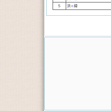
5
洪
○
緯