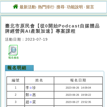
最新活動
熱門排行
搜尋
功能說明
留言
·
·
·
·
臺北市原民會【從0開始Podcast自媒體品
牌經營與AI產製加速】專案課程
活動日期：2023-07-19
報名修改
報名明細
編號
姓名
報名日期
李
○
珍
1
2023-06-26 14:09:04
鄭
○
惠
2
2023-06-26 19:58:22
趙
○
霙
3
2023-06-27 23:52:35