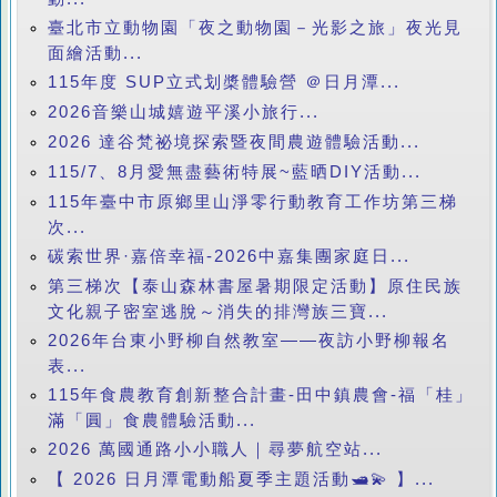
臺北市立動物園「夜之動物園－光影之旅」夜光見
面繪活動...
115年度 SUP立式划槳體驗營 ＠日月潭...
2026音樂山城嬉遊平溪小旅行...
2026 達谷梵祕境探索暨夜間農遊體驗活動...
115/7、8月愛無盡藝術特展~藍晒DIY活動...
115年臺中市原鄉里山淨零行動教育工作坊第三梯
次...
碳索世界·嘉倍幸福-2026中嘉集團家庭日...
第三梯次【泰山森林書屋暑期限定活動】原住民族
文化親子密室逃脫～消失的排灣族三寶...
2026年台東小野柳自然教室——夜訪小野柳報名
表...
115年食農教育創新整合計畫-田中鎮農會-福「桂」
滿「圓」食農體驗活動...
2026 萬國通路小小職人｜尋夢航空站...
【 2026 日月潭電動船夏季主題活動🛥️💫 】...