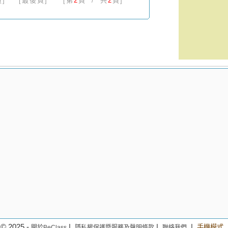
]
[最後頁]
[第
2
頁 / 共
2
頁]
© 2025 -
|
|
|
手機模式
關於BeClass
隱私權保護暨服務及聲明條款
聯絡我們