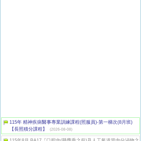
115年 精神疾病醫事專業訓練課程(照服員)-第一梯次(8月班)
【長照積分課程】
(2026-08-08)
115年8月 BA17『口腔內(懸壅垂之前)及人工氣道管內分泌物之