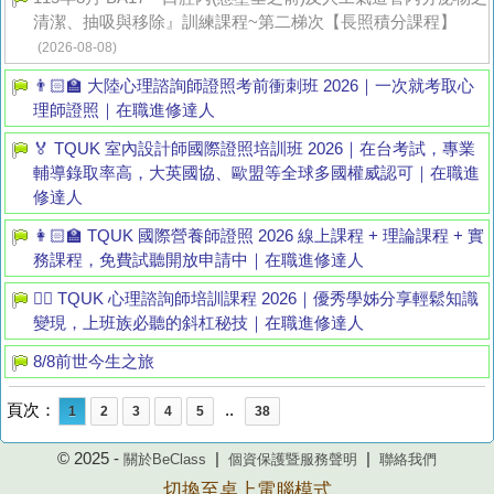
清潔、抽吸與移除』訓練課程~第二梯次【長照積分課程】
(2026-08-08)
👨🏻‍🏫 大陸心理諮詢師證照考前衝刺班 2026｜一次就考取心
理師證照｜在職進修達人
🏅 TQUK 室內設計師國際證照培訓班 2026｜在台考試，專業
輔導錄取率高，大英國協、歐盟等全球多國權威認可｜在職進
修達人
👩🏻‍🏫 TQUK 國際營養師證照 2026 線上課程 + 理論課程 + 實
務課程，免費試聽開放申請中｜在職進修達人
👩‍⚕️ TQUK 心理諮詢師培訓課程 2026｜優秀學姊分享輕鬆知識
變現，上班族必聽的斜杠秘技｜在職進修達人
8/8前世今生之旅
頁次：
..
1
2
3
4
5
38
© 2025 -
|
|
關於BeClass
個資保護暨服務聲明
聯絡我們
切換至桌上電腦模式