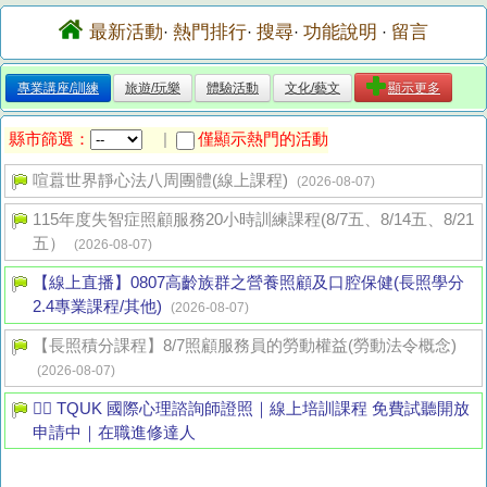
最新活動
熱門排行
搜尋
功能說明
留言
·
·
·
·
專業講座/訓練
旅遊/玩樂
體驗活動
文化/藝文
顯示更多
縣市篩選：
僅顯示熱門的活動
|
喧囂世界靜心法八周團體(線上課程)
(2026-08-07)
115年度失智症照顧服務20小時訓練課程(8/7五、8/14五、8/21
五）
(2026-08-07)
【線上直播】0807高齡族群之營養照顧及口腔保健(長照學分
2.4專業課程/其他)
(2026-08-07)
【長照積分課程】8/7照顧服務員的勞動權益(勞動法令概念)
(2026-08-07)
👩‍⚕️ TQUK 國際心理諮詢師證照｜線上培訓課程 免費試聽開放
申請中｜在職進修達人