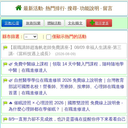
最新活動
熱門排行
搜尋
功能說明
留言
·
·
·
·
宗教/心靈
旅遊/玩樂
體驗活動
文化/藝文
顯示更多
縣市篩選：
僅顯示熱門的活動
|
【親職講師趙逸帆老師免費講座-】08/09 幸福人生講座-第三
講-《當科技遇上成長》
(2026-08-09)
🌿 免費中醫線上課程｜領取 14 天中醫入門課程，隨時隨地學
中醫｜在職進修達人
🌿 自然醫學學位在職進修班 2026 免費線上說明會｜台灣教育
部認可國際名校！營養師、芳療師、按摩師、心理師在職進修
首選｜在職進修達人
🔥 催眠證照 × 心理證照 2026｜國際雙證照 免費線上說明會 -
為什麼心理師都在學催眠？｜在職進修達人
8/9一直努力卻不見成效，也許是靈魂在提醒你停下來看看自己