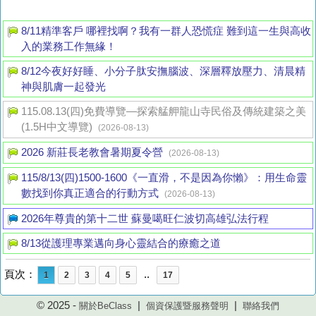
8/11精準客戶 哪裡找啊？我有一群人恐慌症 難到這一生與高收
入的業務工作無緣！
8/12今夜好好睡、小分子肽安撫腦波、深層釋放壓力、清晨精
神與肌膚一起發光
115.08.13(四)免費導覽—探索艋舺龍山寺民俗及傳統建築之美
(1.5H中文導覽)
(2026-08-13)
2026 新莊長老教會暑期夏令營
(2026-08-13)
115/8/13(四)1500-1600《一直滑，不是因為你懶》：用生命靈
數找到你真正適合的行動方式
(2026-08-13)
2026年尊貴的第十二世 蘇曼噶旺仁波切高雄弘法行程
8/13從護理專業邁向身心靈結合的療癒之道
頁次：
..
1
2
3
4
5
17
© 2025 -
|
|
關於BeClass
個資保護暨服務聲明
聯絡我們