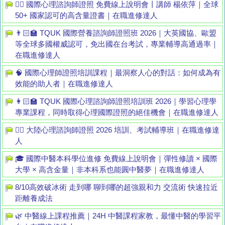
👩‍⚕️ 國際心理諮詢師證照 免費線上說明會丨講師 楊依萍｜全球
50+ 國家認可的高含量證書｜在職進修達人
👨🏻‍🏫 TQUK 國際營養諮詢師證照班 2026｜大英國協、歐盟
等全球多國權威認可，免出國在台考試，專業輔導高通過率｜
在職進修達人
🧠 國際心理師證照培訓課程｜最洞察人心的對話：如何成為有
效能的助人者｜在職進修達人
👩🏻‍🏫 TQUK 國際心理諮詢師證照培訓班 2026｜學習心理學
專業課程，同時取得心理國際證照的絕佳機會｜在職進修達人
👩‍⚕️ 大陸心理諮詢師證照 2026 培訓、考試輔導班｜在職進修達
人
🎓 國際中醫本科學位進修 免費線上說明會｜彈性修讀 × 國際
大學 × 高含金量｜非本科系也能圓中醫夢｜在職進修達人
8/10高效破冰術 走到哪 聊到哪的超強親和力 交流術 快速拉近
距離養成法
🌿 中醫線上課程推薦｜24H 中醫課程家教，最懂中醫的學習平