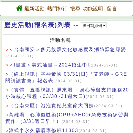
最新活動
熱門排行
搜尋
功能說明
留言
·
·
·
·
歷史活動(報名表)列表 --
活動名稱
＜台南頤安＞多元族群文化敏感度及消防緊急應變
○
(2024-03-31)
＜I畫畫＞美式油畫～2024招生中!
○
(2024-03-31)
（線上視訊）字神帝國 03/31(日)『艾老師 - GRE
○
閱讀讀書會』報名表
(2024-03-31)
（實體＋直播視訊）屏東場 ：身心障礙支持服務20
○
小時核心課程（03/30~31週六日)
(2024-03-31)
（台南東區）泡泡貴妃兒童節大回饋
○
(2024-03-31)
高雄場：心肺復甦術(CPR+AED)+急救技術練習與
○
實作 （3/31週日早上）
(2024-03-31)
韓式半永久霧眉專修班11303
○
(2024-03-31)