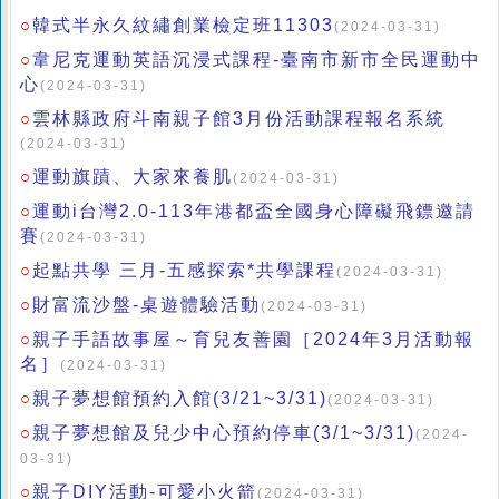
韓式半永久紋繡創業檢定班11303
○
(2024-03-31)
韋尼克運動英語沉浸式課程-臺南市新市全民運動中
○
心
(2024-03-31)
雲林縣政府斗南親子館3月份活動課程報名系統
○
(2024-03-31)
運動旗蹟、大家來養肌
○
(2024-03-31)
運動i台灣2.0-113年港都盃全國身心障礙飛鏢邀請
○
賽
(2024-03-31)
起點共學 三月-五感探索*共學課程
○
(2024-03-31)
財富流沙盤-桌遊體驗活動
○
(2024-03-31)
親子手語故事屋～育兒友善園［2024年3月活動報
○
名］
(2024-03-31)
親子夢想館預約入館(3/21~3/31)
○
(2024-03-31)
親子夢想館及兒少中心預約停車(3/1~3/31)
○
(2024-
03-31)
親子DIY活動-可愛小火箭
○
(2024-03-31)