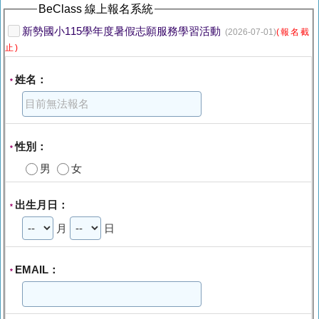
BeClass 線上報名系統
新勢國小115學年度暑假志願服務學習活動
(2026-07-01)
(報名截
止)
姓名：
*
性別：
*
男
女
出生月日：
*
月
日
EMAIL：
*