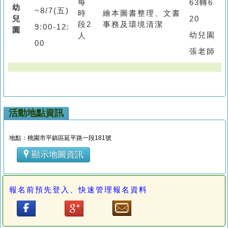
每
63轉6
幼
~8/7(五)
時
繪本圖書整理、文書
兒
20
段2
事務及環境清潔
9:00-12:
園
幼兒園
人
00
張老師
活動地點資訊
地點：桃園市平鎮區延平路一段181號
顯示地圖資訊
報名前預先登入、快速管理報名資料