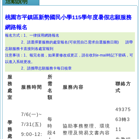
活動說明
桃園市平鎮區新勢國民小學
115學年度暑假志願服務
網路報名
報名方式：1、一律採用網路報名
2、請選擇要服務的處室報名(可依照自己需求自選服務日期)
請帶
志願服務卡
直接到各處室報到
注意事項：1、報完名後，如果要修改或更正，請在收到e-mail時記下密碼，可
以進入系統更改。
2、請攜帶志願服務卡每日核章
服
所
務
需
聯絡方
服務時間
服務內容
處
名
式
室
額
49375
7/6(一)~
每
63轉3
學
7/31(五)
時
協助事務整理、環境
務
11
段4
整理及簡易文書內容
9:00-12:
處