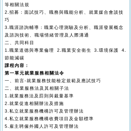
等相關法規
2.
招募：面試技巧、職務與職能分析、就業媒合會談技
巧
3.
職涯諮詢輔導：職業心理測驗及分析、職涯發展概念
及諮詢技術、職場情緒管理及人際溝通
二、共同科目
1.
職業道德與專業倫理
2.
職業安全衛生
3.
環境保護
4.
節能減碳
課程內容：
第一單元就業服務相關法令
一、前言
-
就業服務技能檢定規範及應試技巧
二、就業服務法及其相關子法
1.
就業服務法及罰則與裁量基準
2.
就業促進相關辦法及措施
3.
私立就業服務機構許可及管理辦法
4.
私立就業服務機構收費項目及金額標準
5.
雇主聘僱外國人許可及管理辦法