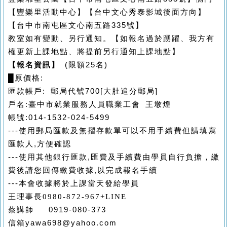
【豐樂里活動中心】【台中文心秀泰影城後面方向】
【台中市南屯區文心南五路
335
號】
教室如有變動、另行通知。【如報名過於踴躍、我方有
權更新上課地點、將提前另行通知上課地點】
【報名資訊】
(
限額
25
名
)
█
原價格
:
匯款帳戶
:
郵局代號
700[
大肚追分郵局
]
戶名
:
臺中市就業服務人員職業工會 王墩煌
帳號
:014-1532-024-5499
---
使用郵局匯款及無摺存款單可以不用手續費但請填寫
匯款人
,
方便確認
---
使用其他銀行匯款
,
匯費及手續費由學員自行負擔，繳
費後請您回傳繳費收據
,
以完成報名手續
---
本會收據將於上課當天發給學員
王理事長0980-872-967
+LINE
蔡講師 0919-080-373
信箱
yawa698@yahoo.com