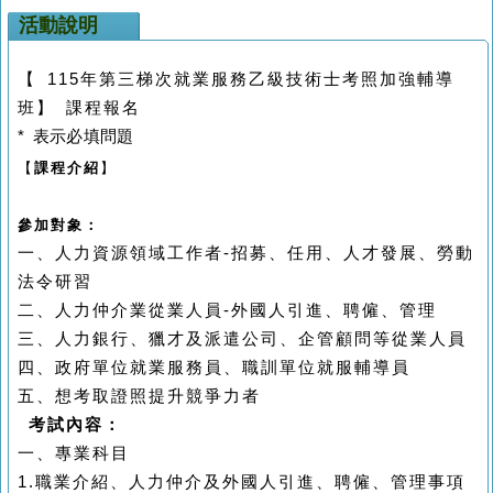
活動說明
【
115
年第三梯次就業服務乙級技術士考照加強輔導
班】 課程報名
*
表示必填問題
【
課程介紹
】
參加對象：
一、人力資源領域工作者
-
招募、任用、人才發展、勞動
法令研習
二、人力仲介業從業人員
-
外國人引進、聘僱、管理
三、人力銀行、獵才及派遣公司、企管顧問等從業人員
四、政府單位就業服務員、職訓單位就服輔導員
五、想考取證照提升競爭力者
考試內容：
一、專業科目
1.
職業介紹、人力仲介及外國人引進、聘僱、管理事項