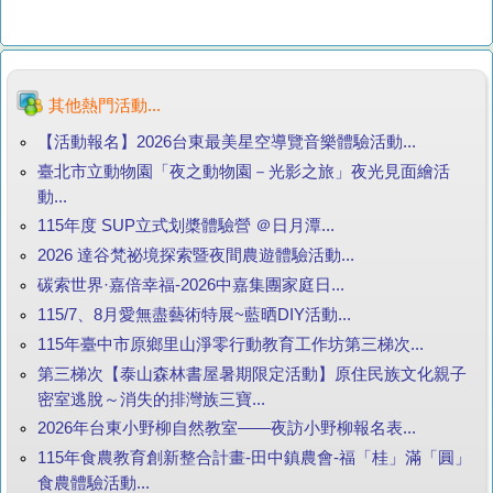
其他熱門活動...
【活動報名】2026台東最美星空導覽音樂體驗活動...
臺北市立動物園「夜之動物園－光影之旅」夜光見面繪活
動...
115年度 SUP立式划槳體驗營 ＠日月潭...
2026 達谷梵祕境探索暨夜間農遊體驗活動...
碳索世界·嘉倍幸福-2026中嘉集團家庭日...
115/7、8月愛無盡藝術特展~藍晒DIY活動...
115年臺中市原鄉里山淨零行動教育工作坊第三梯次...
第三梯次【泰山森林書屋暑期限定活動】原住民族文化親子
密室逃脫～消失的排灣族三寶...
2026年台東小野柳自然教室——夜訪小野柳報名表...
115年食農教育創新整合計畫-田中鎮農會-福「桂」滿「圓」
食農體驗活動...