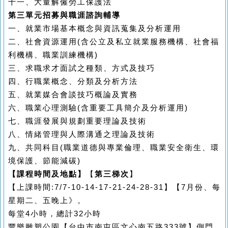
十一、大量解僱勞工保護法
第三單元招募與職涯諮詢輔導
一、就業市場基本概念與資訊蒐集及分析運用
二、社會資源運用
(
含公立及私立就業服務機構、社會福
利機構、職業訓練機構
)
三、求職求才面試之種類、方式及技巧
四、行職業概念、分類及分析方法
五、就業媒合會談技巧概論及實務
六、職業心理測驗
(
含重要工具簡介及分析運用
)
七、職涯發展與規劃重要理論及技術
八、情緒管理與人際溝通之理論及技術
九、共同科目
(
職業道德與專業倫理、職業安全衛生、環
境保護、節能減碳
)
【課程時間及地點】
【
第三梯次
】
【上課時間
:7/7-10-14-17-21-24-28-31
】【
7
月份、每
星期二、五晚上》。
每堂
4
小時，總計
32
小時
豐樂雕塑公園【台中市南屯區文心南五路
333
號】側門