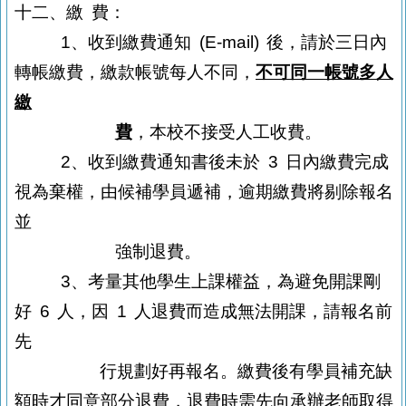
十二、繳
費：
1
、收到繳費通知
(E-mail)
後，請於三日內
轉帳繳費，繳款帳號每人不同，
不可同一帳號多人
繳
費
，本校不接受人工收費。
2
、收到繳費通知書後未於
3
日內繳費完成
視為棄權，由候補學員遞補，逾期
繳費將剔除報名
並
強制退費。
3
、考量其他學生上課權益，為避免開課剛
好
6
人，因
1
人退費而造成無法
開課，請報名前
先
行
規劃好再報名。繳費後有學員補充缺
額時才同意部分
退費，退費時需先向承辦老師取得