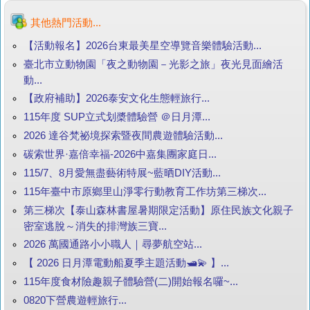
其他熱門活動...
【活動報名】2026台東最美星空導覽音樂體驗活動...
臺北市立動物園「夜之動物園－光影之旅」夜光見面繪活
動...
【政府補助】2026泰安文化生態輕旅行...
115年度 SUP立式划槳體驗營 ＠日月潭...
2026 達谷梵祕境探索暨夜間農遊體驗活動...
碳索世界·嘉倍幸福-2026中嘉集團家庭日...
115/7、8月愛無盡藝術特展~藍晒DIY活動...
115年臺中市原鄉里山淨零行動教育工作坊第三梯次...
第三梯次【泰山森林書屋暑期限定活動】原住民族文化親子
密室逃脫～消失的排灣族三寶...
2026 萬國通路小小職人｜尋夢航空站...
【 2026 日月潭電動船夏季主題活動🛥️💫 】...
115年度食材險趣親子體驗營(二)開始報名囉~...
0820下營農遊輕旅行...