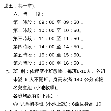
週五，共十堂
)
。
六
、時
段：
第一時段：
09
：
00
至
09
：
50
。
第二
時段
：
10
：
00
至
10
：
50。
第三
時段
：
11
：
00
至
11
：
50
。
第四
時段
：
14
：
00
至
14
：
50 。
第五
時段
：
15
：
00
至
15
：
50
。
第六
時段
：
16
：
00
至
16
：
50
。
七、班
別：依程度小班教學，每班
6-10
人
。各組
未滿
6
人不開班。身高未滿
140
公分者報
名兒童組
(
小池教學
)
。
各班均設有以下組別：
◎
兒童初學班
(
小池上課
)
：6歲且身高
10