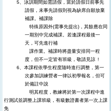
5
、泳訓期間如需請假，當於請假日前事先
請假，未事先請假則視為缺席自願放棄
補課。補課除
特殊原因外
(
需事先提出
)
，其餘應在同
一期別中完成補課。若逢課程最後一
天，可先進行補
課
作業。補課時將盡量安排同一程
度，但不一定皆有班級，敬請見諒
!
6
、本課程依學生程度隨時進行調整，第一
次參加訓練營者一律以初學報名，
但可
於備註中說
明
其程度，教練將於第一次課程中進
行測試並調整上課班
級，有級數證書者第一次上課
免