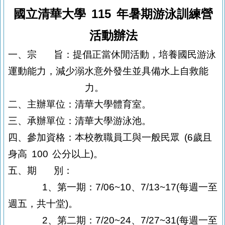
國立清華大學
115
年暑期游泳訓練營
活動辦法
一、宗
旨：提倡正當休閒活動，培養國民游泳
運動能力，減少溺水意外發生並具
備水上自救能
力。
二、主辦單位：清華大學體育室。
三、承辦單位：清華大學游泳池。
四、參加資格：本校教職員工與一般民眾
(6歲且
身高
100
公分以上
)
。
五、期
別：
1
、第一期：
7/06~10
、
7/13~17(
每週一至
週五，共十堂
)
。
2
、第二期：
7/20~24
、
7/27~31(
每週一至