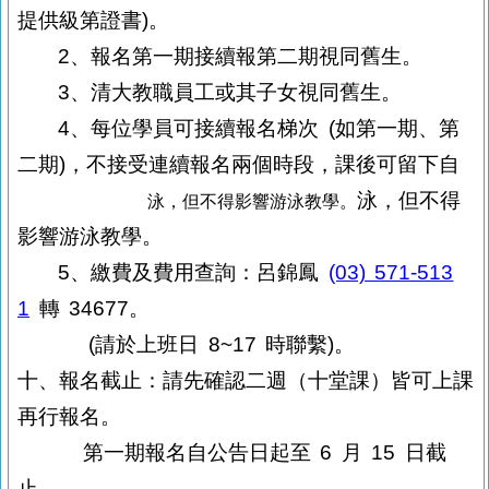
提供級第證書
)
。
2、報名第一期接續報第二期視同舊生。
3、清大教職員工或其子女視同舊生。
4、每位學員可接續報名梯次
(
如第一期、第
二期
)
，不接受連續報名兩個時段
，課後可留下自
泳，但不得
泳，但不得影響游泳教學。
影響游泳教學。
5、繳費及費用查詢：呂錦鳳
(03) 571-513
1
轉
34677
。
(
請於上班日
8~17
時聯繫
)
。
十、報名截止：請先確認二週（十堂課）皆可上課
再行報名。
第一期報名自公告日起至
6
月
15
日截
止。