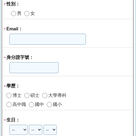
性別：
*
男
女
Email：
*
身分證字號：
*
學歷：
*
博士
碩士
大學專科
高中職
國中
國小
生日：
*