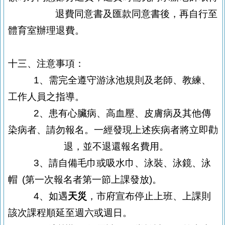
退
費
同意書及匯款同意書後，再自行至
體育室辦理退費。
十三、注意事項：
1
、需完全遵守游泳池規則及老師、教練、
工作人員之指導。
2
、患有心臟病、高血壓、皮膚病及其他傳
染病者、請勿報名。一經發現
上述疾病者將立即勸
退，並不退還報名費用。
3
、請自備毛巾或吸水巾、泳裝、泳鏡、泳
帽
(
第一次報名者第一節上課發
放
)
。
4
、如遇
天災
，市府宣布停止上班、上課則
該次課程順延至週六或週日。