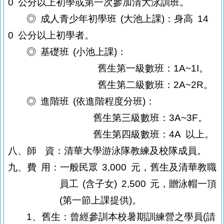
0
公分以上初學或第一次參加清大泳訓班。
◎
成人青少年初學班
(
大池上課
)
：身高
14
0
公分以上初學者。
◎
基礎班
(
小池上課
)
：
舊生第一級數班：
1A~1I
。
舊生第二級數班：
2A~2R
。
◎
進階班
(
依進階程度分班
)
：
舊生第三級數班：
3A~3F
。
舊生第四級數班：
4A
以上。
八、師
資：清華大學游泳隊教練及校隊成員。
九、費
用：一般民眾
3,000
元，舊生及清華教職
員工
(
含子女
) 2,500
元，贈泳帽一頂
(
第一節上課提供
)
。
1、舊生：曾經參訓本校暑期訓練營之學員
(
請