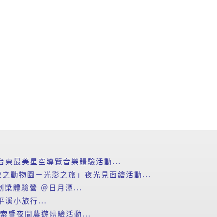
台東最美星空導覽音樂體驗活動...
之動物園－光影之旅」夜光見面繪活動...
划槳體驗營 ＠日月潭...
平溪小旅行...
探索暨夜間農遊體驗活動...