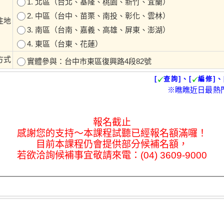
1. 北區（台北、基隆、桃園、新竹、宜蘭）
2. 中區（台中、苗栗、南投、彰化、雲林）
住地
3. 南區（台南、嘉義、高雄、屏東、澎湖）
4. 東區（台東、花蓮）
方式
實體參與：台中市東區復興路4段82號
[
查詢]、[
編修]、
※瞧瞧近日最熱
報名截止
感謝您的支持～本課程試聽已經報名額滿囉！
目前本課程仍會提供部分候補名額，
若欲洽詢候補事宜敬請來電：(04) 3609-9000