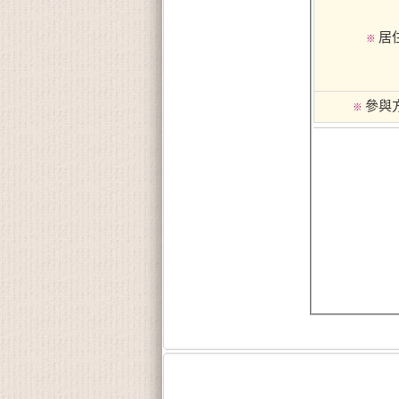
居
※
參與
※