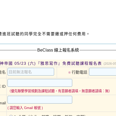
費進班試聽的同學完全不需要繳或押任何費用。
BeClass 線上報名系統
字神帝國 05/23 (六)『雅思寫作』免費試聽課程報名表
(2026-05
姓名
行動電話
※
 ID
（優先聯繫學習規劃及課程試聽，有意願者請填，無意願者請填：無）
ail
( 請您輸入 Gmail 帳號 )