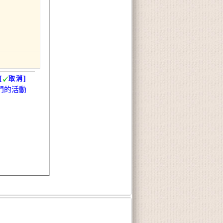
[
取消]
門的活動