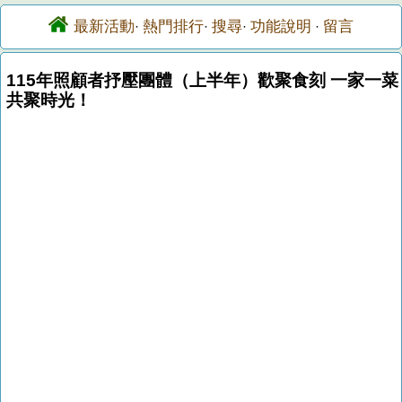
最新活動
熱門排行
搜尋
功能說明
留言
·
·
·
·
115年照顧者抒壓團體（上半年）歡聚食刻 一家一菜
共聚時光！