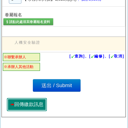
眷屬報名
§ 請點此處填寫
眷屬報名
資料
人機安全驗證
[
查詢]、[
編修]、[
取消]
※聯繫承辦人
※承辦人其他活動
➠
回傳繳款訊息