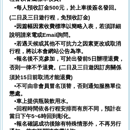
•每人預收訂金
500
元，於上車後簽名發回。
(
二日及三日遊行程，免預收訂金
)
•因篇幅因素收費標準以簡略入表，若須詳細
說明請來電或
Email
詢問。
•若遇天候或其他不可抗力之因素更改或取消
行程，將以本會網站公告為準。
•報名後不克參加，可於出發前5日辦理退費，
否則一律不予退費。
(
二日及三日遊因訂房關係
須於
15
日前取消才能退費
)
•不可由非會員冒名頂替，否則通知服務單位
懲處。
•車上提供瓶裝飲用水。
•回程時間依各行程安排而有所不同，預計在
當日下午5~6時回到彰化。
•報名確認成功後除有特殊情形外，不再另行