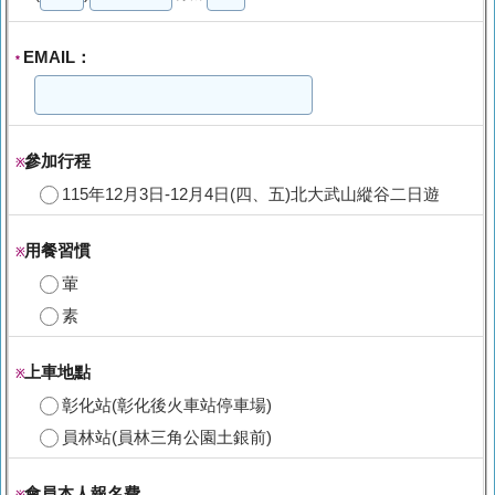
EMAIL：
*
參加行程
※
115年12月3日-12月4日(四、五)北大武山縱谷二日遊
用餐習慣
※
葷
素
上車地點
※
彰化站(彰化後火車站停車場)
員林站(員林三角公園土銀前)
會員本人報名費