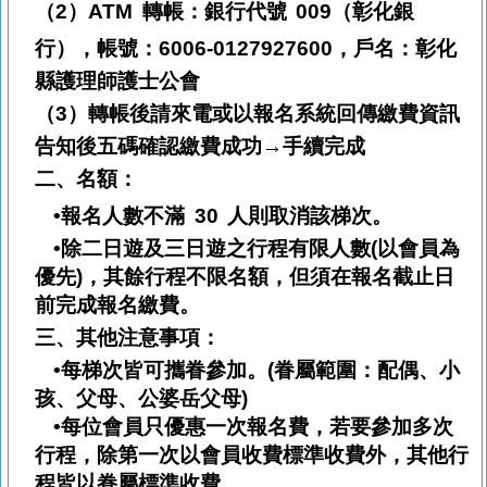
（2）
ATM
轉帳：銀行代號
009
（彰化銀
行），帳號：
6006-0127927600
，戶名：彰化
縣護理師護士公會
（3）
轉帳後請來電或以報名系統回傳繳費資訊
告知後五碼確認繳費成功→手續完成
二、
名額：
•
報名人數不滿
30
人則取消該梯次。
•除二日遊及三日遊之行程有限人數(以會員為
優先)，其餘行程不限名額，但須在報名截止日
前完成報名繳費。
三、
其他注意事項：
•每梯次皆可攜眷參加。(眷屬範圍：配偶、小
孩、父母、公婆岳父母)
•每位會員只優惠一次報名費，若要參加多次
行程，除第一次以會員收費標準收費外，其他行
程皆以眷屬標準收費。