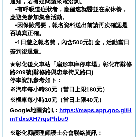
通知，若有疑問請來電洽詢。
•有呼吸道症狀者，應儘速就醫並在家休養，
應避免參加集會活動。
•因保險需要，報名資料送出前請再次確認是
否填寫正確。
•1
日遊之報名費，內含
500
元訂金，活動當日
簽到後退還。
★彰化後火車站「扇形車庫停車場」彰化市辭修
路209號(辭修路與忠孝街叉路口)
停車資訊參考如下：
※汽車每小時
30
元（當日上限
180
元）
※機車每小時
10
元（當日上限
40
元）
Google
地圖資訊：
https://maps.app.goo.gl/H
mTdxsXH7rqsPhbu9
※彰化縣護理師護士公會聯絡資訊：