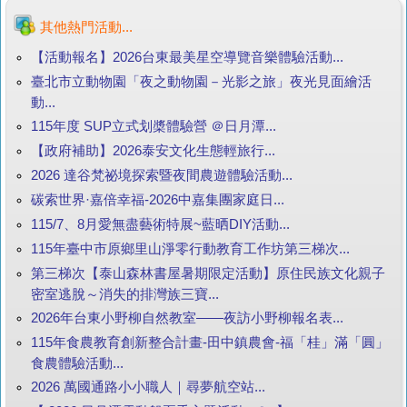
其他熱門活動...
【活動報名】2026台東最美星空導覽音樂體驗活動...
臺北市立動物園「夜之動物園－光影之旅」夜光見面繪活
動...
115年度 SUP立式划槳體驗營 ＠日月潭...
【政府補助】2026泰安文化生態輕旅行...
2026 達谷梵祕境探索暨夜間農遊體驗活動...
碳索世界·嘉倍幸福-2026中嘉集團家庭日...
115/7、8月愛無盡藝術特展~藍晒DIY活動...
115年臺中市原鄉里山淨零行動教育工作坊第三梯次...
第三梯次【泰山森林書屋暑期限定活動】原住民族文化親子
密室逃脫～消失的排灣族三寶...
2026年台東小野柳自然教室——夜訪小野柳報名表...
115年食農教育創新整合計畫-田中鎮農會-福「桂」滿「圓」
食農體驗活動...
2026 萬國通路小小職人｜尋夢航空站...