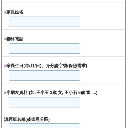
家長姓名
※
聯絡電話
※
家長生日(年/月/日)、身分證字號(保險需求)
※
小朋友資料 (如:王小玉 3歲 女, 王小石 6歲 童.....)
※
讀經班名稱(或崇恩分區)