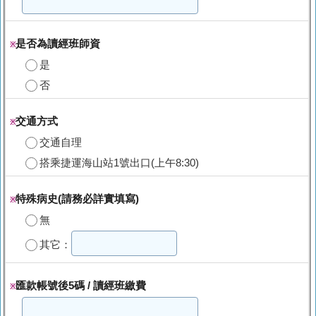
是否為讀經班師資
※
是
否
交通方式
※
交通自理
搭乘捷運海山站1號出口(上午8:30)
特殊病史(請務必詳實填寫)
※
無
其它：
匯款帳號後5碼 / 讀經班繳費
※