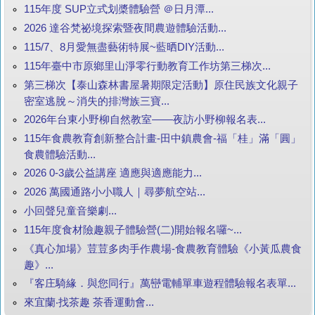
115年度 SUP立式划槳體驗營 ＠日月潭...
2026 達谷梵祕境探索暨夜間農遊體驗活動...
115/7、8月愛無盡藝術特展~藍晒DIY活動...
115年臺中市原鄉里山淨零行動教育工作坊第三梯次...
第三梯次【泰山森林書屋暑期限定活動】原住民族文化親子
密室逃脫～消失的排灣族三寶...
2026年台東小野柳自然教室——夜訪小野柳報名表...
115年食農教育創新整合計畫-田中鎮農會-福「桂」滿「圓」
食農體驗活動...
2026 0-3歲公益講座 適應與適應能力...
2026 萬國通路小小職人｜尋夢航空站...
小回聲兒童音樂劇...
115年度食材險趣親子體驗營(二)開始報名囉~...
《真心加場》荳荳多肉手作農場-食農教育體驗《小黃瓜農食
趣》...
『客庄騎緣．與您同行』萬巒電輔單車遊程體驗報名表單...
來宜蘭‧找茶趣 茶香運動會...