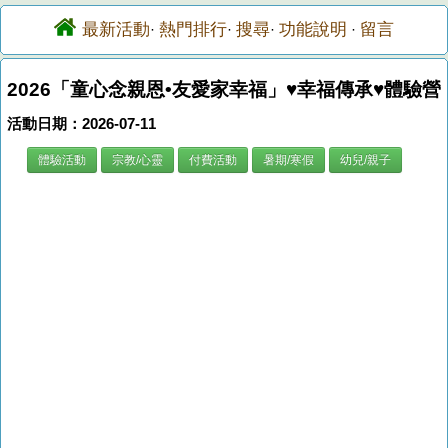
最新活動
熱門排行
搜尋
功能說明
留言
·
·
·
·
2026「童心念親恩•友愛家幸福」♥幸福傳承♥體驗營
活動日期：2026-07-11
體驗活動
宗教/心靈
付費活動
暑期/寒假
幼兒/親子