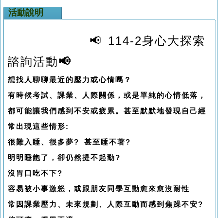
活動說明
📢
114-2身心大探索
諮詢活動
📢
想找人聊聊最近的壓力或心情嗎？
有時候考試、課業、人際關係，或是單純的心情低落，
都可能讓我們感到不安或疲累。甚至默默地發現自己經
常出現這些情形
:
很難入睡、很多夢
?
甚至睡不著
?
明明睡飽了，卻仍然提不起勁
?
沒胃口吃不下
?
容易被小事激怒，或跟朋友同學互動愈來愈沒耐性
常因課業壓力、未來規劃、人際互動而感到焦躁不安
?