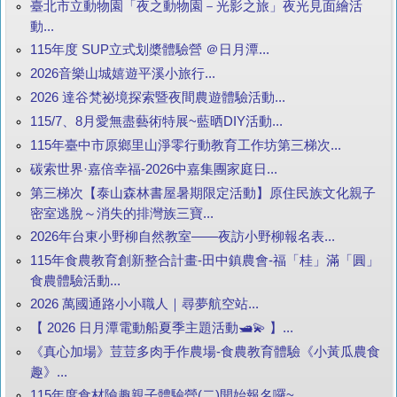
臺北市立動物園「夜之動物園－光影之旅」夜光見面繪活
動...
115年度 SUP立式划槳體驗營 ＠日月潭...
2026音樂山城嬉遊平溪小旅行...
2026 達谷梵祕境探索暨夜間農遊體驗活動...
115/7、8月愛無盡藝術特展~藍晒DIY活動...
115年臺中市原鄉里山淨零行動教育工作坊第三梯次...
碳索世界·嘉倍幸福-2026中嘉集團家庭日...
第三梯次【泰山森林書屋暑期限定活動】原住民族文化親子
密室逃脫～消失的排灣族三寶...
2026年台東小野柳自然教室——夜訪小野柳報名表...
115年食農教育創新整合計畫-田中鎮農會-福「桂」滿「圓」
食農體驗活動...
2026 萬國通路小小職人｜尋夢航空站...
【 2026 日月潭電動船夏季主題活動🛥️💫 】...
《真心加場》荳荳多肉手作農場-食農教育體驗《小黃瓜農食
趣》...
115年度食材險趣親子體驗營(二)開始報名囉~...