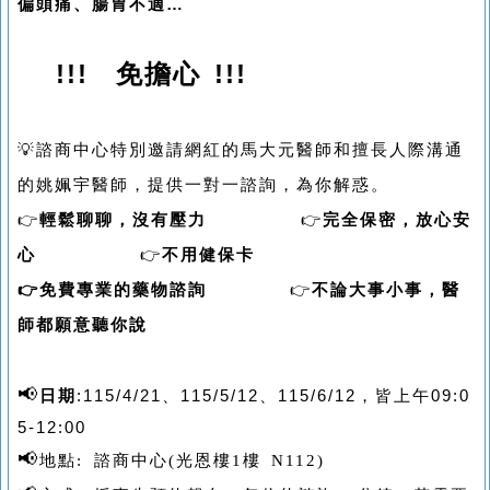
偏頭痛、腸胃不適
…
!!! 免擔心 !!!
💡
諮商中心特別邀請網紅的馬大元醫師
和擅長人際溝通
的姚姵宇醫師
，提供一對一諮詢，為你解惑。
👉
輕鬆聊聊，沒有壓力
👉
完全保密，放心安
心
👉
不用健保卡
👉
免費專業的藥物諮詢
👉
不論大事小事，醫
師都願意聽你說
📢
日期
:
115/4/21、
115/5/12、
115/6/12
，皆上午09:0
5-12:00
📢
地點: 諮商中心(光恩樓1樓 N112)