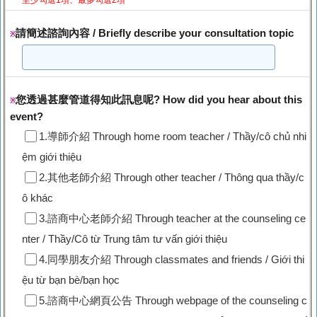
請簡述諮詢內容 / Briefly describe your consultation topic
※
您透過甚麼管道得知此訊息呢? How did you hear about this
※
event?
1.導師介紹 Through home room teacher / Thầy/cô chủ nhi
ệm giới thiệu
2.其他老師介紹 Through other teacher / Thông qua thầy/c
ô khác
3.諮商中心老師介紹 Through teacher at the counseling ce
nter / Thầy/Cô từ Trung tâm tư vấn giới thiệu
4.同學朋友介紹 Through classmates and friends / Giới thi
ệu từ bạn bè/bạn học
5.諮商中心網頁公告 Through webpage of the counseling c