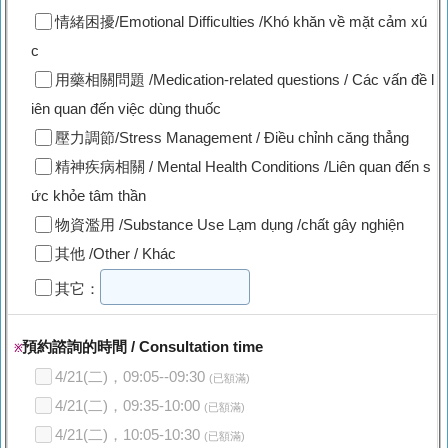
情緒困擾/Emotional Difficulties /Khó khăn về mặt cảm xú
c
用藥相關問題 /Medication-related questions / Các vấn đề l
iên quan đến việc dùng thuốc
壓力調節/Stress Management / Điều chỉnh căng thẳng
精神疾病相關 / Mental Health Conditions /Liên quan đến s
ức khỏe tâm thần
物資濫用 /Substance Use Lạm dụng /chất gây nghiện
其他 /Other / Khác
其它：
預約諮詢的時間 / Consultation time
※
4/21(二)，09:05--09:30
(已額滿)
4/21(二)，09:35-10:00
(已額滿)
4/21(二)，10:05-10:30
(已額滿)