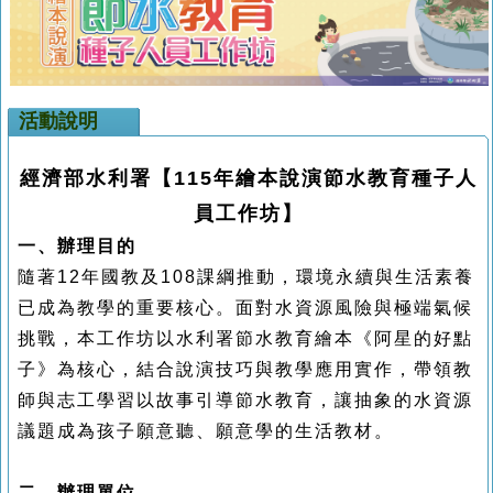
活動說明
經濟部水利署【115年繪本說演節水教育種子人
員工作坊】
一、
辦理目的
隨著12年國教及108課綱推動，環境永續與生活素養
已成為教學的重要核心。面對水資源風險與極端氣候
挑戰，本工作坊以水利署節水教育繪本《阿星的好點
子》為核心，結合說演技巧與教學應用實作，帶領教
師與志工學習以故事引導節水教育，讓抽象的水資源
議題成為孩子願意聽、願意學的生活教材。
二、
辦理單位