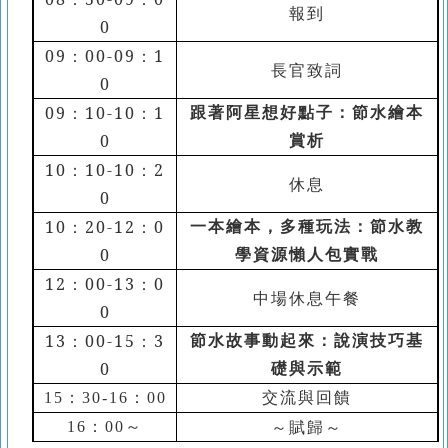
報到
0
09
：
00-09
：
1
長官
致詞
0
09
：
10-10
：
1
跟著阿星想好點子：
節水繪本
0
賞析
10
：1
0-10
：
2
休息
0
10
：
20-12
：
0
一本繪本，多種玩法：
節水教
0
學資源懶人包實戰
12
：
00-13
：
0
中場休息午餐
0
13
：
00-15
：
3
節水故事動起來：
說演技巧基
0
礎與示範
15：30-16：00
交流與回饋
～賦歸～
16：00～