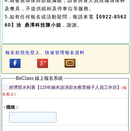
4.為響應環保與節能減碳，請各與會人員自備環保杯
及餐具，不提供紙杯及停車位等服務。
5.如有任何報名或活動疑問，敬請來電
【0922-8562
60】洽 鼎澤科技陳小姐
，謝謝。
報名前預先登入、快速管理報名資料
BeClass 線上報名系統
經濟部水利署【115年繪本說演節水教育種子人員工作坊】
(報
名截止)
職稱：
*