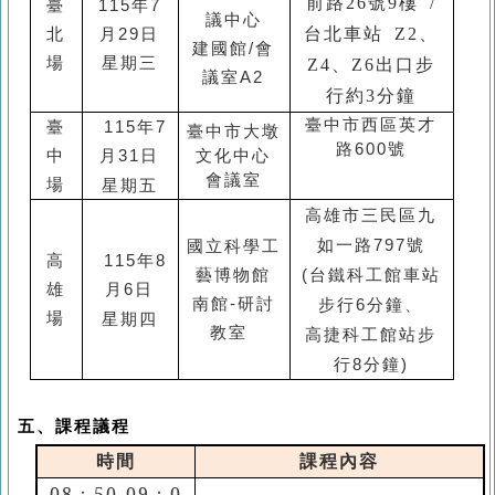
前路
26
號
9
樓
/
臺
115
年
7
議中心
台北車站
Z2
、
北
月29
日
建國館/會
場
星期三
Z4
、
Z6
出口步
議室A2
行約
3
分鐘
臺中市西區英才
臺
115
年
7
臺中市大墩
路600號
中
月31
日
文化中心
會議室
星期五
場
高雄市三民區九
如一路797號
國立科學工
高
115
年8
(台鐵科工館車站
藝博物館
雄
月6
日
南館-研討
步行6分鐘、
星期四
場
教室
高捷科工館站步
行8分鐘)
五、課程議程
時
間
課程內容
08
：
50-09
：
0