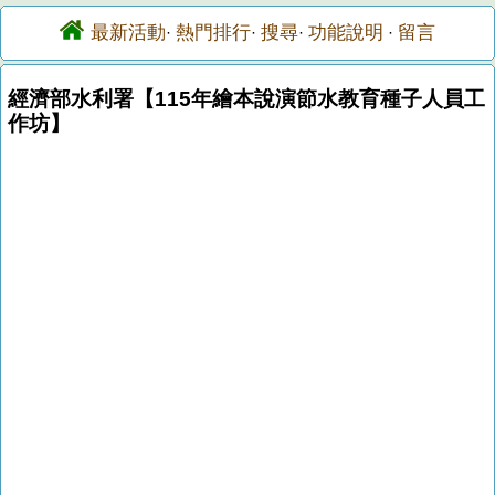
最新活動
熱門排行
搜尋
功能說明
留言
·
·
·
·
經濟部水利署【115年繪本說演節水教育種子人員工
作坊】