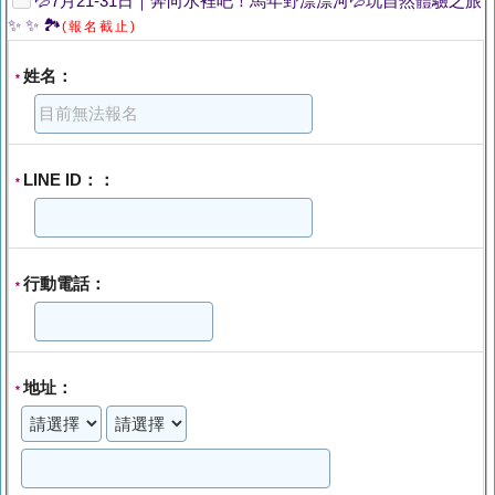
💦7月21-31日｜奔向水裡吧！馬年野漂漂河💦玩自然體驗之旅
✨ ✨ 🏞️
(報名截止)
姓名：
*
LINE ID：：
*
行動電話：
*
地址：
*