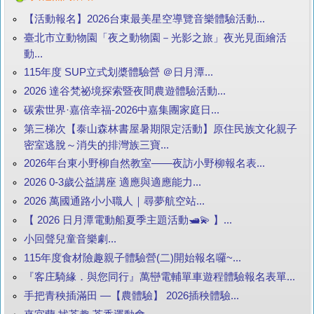
【活動報名】2026台東最美星空導覽音樂體驗活動...
臺北市立動物園「夜之動物園－光影之旅」夜光見面繪活
動...
115年度 SUP立式划槳體驗營 ＠日月潭...
2026 達谷梵祕境探索暨夜間農遊體驗活動...
碳索世界·嘉倍幸福-2026中嘉集團家庭日...
第三梯次【泰山森林書屋暑期限定活動】原住民族文化親子
密室逃脫～消失的排灣族三寶...
2026年台東小野柳自然教室——夜訪小野柳報名表...
2026 0-3歲公益講座 適應與適應能力...
2026 萬國通路小小職人｜尋夢航空站...
【 2026 日月潭電動船夏季主題活動🛥️💫 】...
小回聲兒童音樂劇...
115年度食材險趣親子體驗營(二)開始報名囉~...
『客庄騎緣．與您同行』萬巒電輔單車遊程體驗報名表單...
手把青秧插滿田 —【農體驗】 2026插秧體驗...