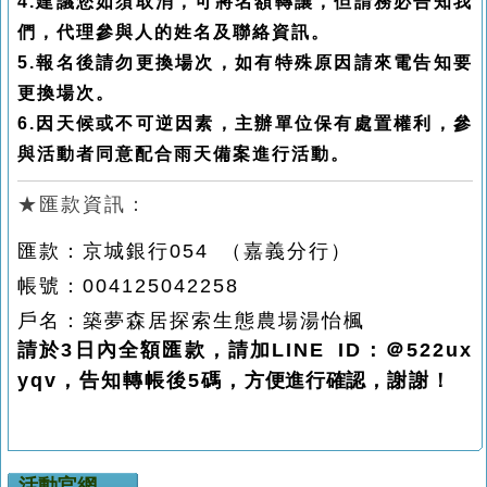
4.建議您如須取消，可將名額轉讓，但請務必告知我
們，代理參與人的姓名及聯絡資訊。
5.報名後請勿更換場次，如有特殊原因請來電告知要
更換場次。
6.因天候或不可逆因素，主辦單位保有處置權利，參
與活動者同意配合雨天備案進行活動。
★匯款資訊：
匯款：京城銀行054 （嘉義分行）
帳號：004125042258
戶名：築夢森居探索生態農場湯怡楓
請於3日內全額匯款，請加LINE ID：＠522ux
yqv，告知轉帳後5碼，
方便進行確認，
謝謝！
活動官網