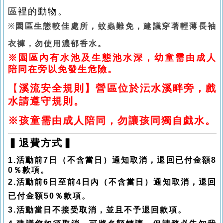
區裡的動物。
※
園區生態較佳處所，蚊蟲難免，建議穿著輕薄
長袖
衣褲，勿使用濃郁香水。
※園區內有水池及生態池水深，幼童需由成人
陪同在旁以免發生危險。
【
溪流安全規則】營區位於沄水溪畔旁，戲
水請遵守規則。
※孩童需由成人陪同，勿讓孩同獨自戯水。
▍退費方式▍
1.活動前7日（不含當日）通知取消，退回已付金額8
0％款項。
2.活動前6日至前4日內（不含當日）通知取消，
退回
已付金額50％款項。
3.活動當日不接受取消，並且不予退回款項。