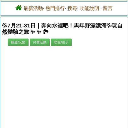
最新活動
熱門排行
搜尋
功能說明
留言
·
·
·
·
💦7月21-31日｜奔向水裡吧！馬年野漂漂河💦玩自
然體驗之旅 ✨ ✨ 🏞️
旅遊/玩樂
付費活動
幼兒/親子