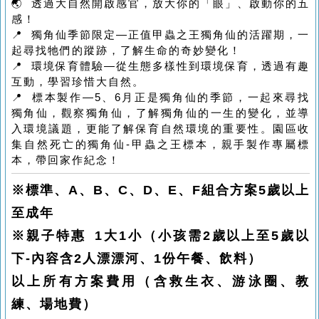
🌏 透過大自然開啟感官，放大你的「眼」、啟動你的五
感！
📍 獨角仙季節限定—正值甲蟲之王獨角仙的活躍期，一
起尋找牠們的蹤跡，了解生命的奇妙變化！
📍 環境保育體驗—從生態多樣性到環境保育，透過有趣
互動，學習珍惜大自然。
📍 標本製作—5、6月正是獨角仙的季節，一起來尋找
獨角仙，觀察獨角仙，了解獨角仙的一生的變化，並導
入環境議題，更能了解保育自然環境的重要性。園區收
集自然死亡的獨角仙-甲蟲之王標本，親手製作專屬標
本，帶回家作紀念！
※標準、A、B、C、D、E、F組合方案5歲以上
至成年
※親子特惠 1大1小（小孩需2歲以上至5歲以
下-內容含2人漂漂河、1份午餐、飲料）
以上所有方案費用
（含救生衣、游泳圈、教
練、場地費）