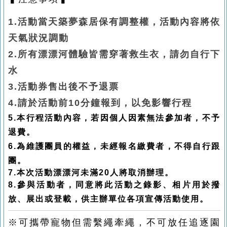
1.
活動當天築夢森居保有調整權，活動內容將依
天氣狀況調動
2.
所有漂漂河體驗皆需穿著救生衣，請勿自行下
水
3.
活動券售出後不予退票
4.
請於活動前10分鐘報到，以免影響行程
5.本行程活動內容，若因個人因素無法參加者，不予
退費。
6.為維護團員的權益，未經報名繳費者，不得自行跟
團。
7.本次活動漂漂河未滿20人將取消辦理。
8.參與活動者，同意將此活動之錄影、相片用於撥
放、展出或登載，供主辦單位各項宣傳活動使用。
※可攜帶寵物但需繫繩牽繩，不可放任追逐園