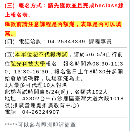
(
三
)
報名方式：
請先匯款並且完成
beclass
線
上報名表。
匯款前請注意課程是否額滿，表單是否可以填
寫。
(
四
)
電話洽詢：
04-25343339
課程專員
(五)
本單位恕不代報考試
，請於5
/6-5/8
自行前
往
弘光科技大學
報名，報名時間為08:30-11:3
0、13:30-16:30，報名當日上午8時30分起開
始發放號碼牌，現場額滿為止。
1人最多可代理10人報名
此梯考試時間自6/24(起)，名額共192人
地址：43302台中市沙鹿區臺灣大道六段1018
號(推廣營運處推廣教育中心)
電話：04-26324907
*****可以參考即測即評簡章：