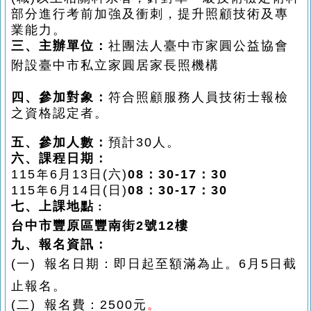
部分進行考前加強及衝刺，提升照顧技術及專
業能力。
三、主辦單位：
社團法人臺中市家圓公益協會
附設臺中市私立家圓居家長照機構
四、參加對象：
符合照顧服務人員技術士報檢
之資格認定者。
五、參加人數：
預計30
人。
六、課程日期：
115
年6
月13
日
(
六
)
08
：
30-17
：
30
115
年6
月14
日
(
日
)
08
：
30-17
：
30
七、上課地點
：
台中市豐原區豐南街2號12樓
九、報名資訊：
(
一
)
報名日期：即日起至額滿為止。6
月5日截
止報名。
(
二
)
報名費：
2500
元
。