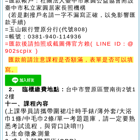
=
匯款帳戶：社團法人臺中市家圓公益協會附設
臺中市私立家圓居家長照機構
(
若是劃撥戶名請一字不漏寫正確，以免影響匯
款手續
)
=
玉山銀行豐原分行
(
代號
808)
=
帳號：
0381-940-114936
=
匯款後請拍照或截圖傳官方賴
( LINE ID
：
@
902scpix )
匯款前請注意課程是否額滿，表單是否可以填
寫。
2.
臨櫃繳費地點：
台中市豐原區豐南街
2
號
1
2
樓
十一、課程內容
(
上課學員請攜帶圍裙
/
計時手錶
/
薄外套
/
大浴
巾
1
條
/
中毛巾
2
條
/
單一考題題庫，請一定要熟
悉考試流程，與背口訣唷
!!)
1.
生命徵象測量