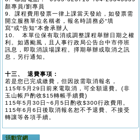
顏專員/劉專員
9.
課程費用發票一律上課當天發給，如發票需
開立服務單位名稱者，報名時請務必
“
填
寫
"
或
"
告知
”
本會承辦人
10.
本單位保有取消或調整課程舉辦日期之權
利。如遇颱風，且人事行政局公告台中市停班
訊息，即取消該場課程。擇期舉辦或取消之訊
息，另行通知。
十三、
退費事項：
若是您已完成繳費，但因故需取消報名，
115
年5月29日前來電取消，可全額退費。(非
玉山帳戶酌收$15轉帳手續費)
115
年5月30日~6月5日酌收$300行政費用。
115
年6月6日後取消報名恕不予退費、不接受
轉讓等各項手續。
活動官網