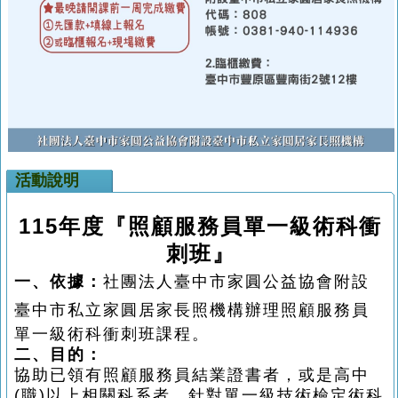
活動說明
115
年度『照顧服務員單一級術科衝
刺班』
一、依據：
社團法人臺中市家圓公益協會
附設
臺中市私立家圓居家長照機構
辦理照顧服務員
單一級術科衝刺班課程。
二、目的：
協助已領有照顧服務員結業證書者，或是高中
(
職
)
以上相關科系者，針對單一級技術檢定術科