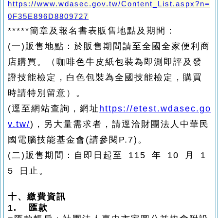
https://www.wdasec.gov.tw/Content_List.aspx?n=
0F35E896D8809727
*****簡章及報名書表販售地點及期間：
(一)販售地點：於販售期間請至全國全家便利商
店購買。（咖啡色牛皮紙包裝為即測即評及發
證技能檢定，白色包裝為全國技能檢定，購買
時請特別留意）。
(逕至網站查詢，網址
https://etest.wdasec.go
v.tw/
)，另大量需求者，請逕洽財團法人中華民
國電腦技能基金會(請參閱
P.7)。
(二)販售期間：自即日起至 115 年 10 月 1
5 日止。
十、繳費資訊
1.
匯款