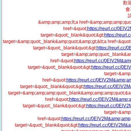
歡
會
&amp;amp;amp;lt;a href=&amp;amp;amp;quot;
href=&quot;
https://reurl.cc/0E
target=&quot;_blank&quot;&gt;
https://reur
target=&amp;quot;_blank&amp;quot;&amp;gt;&lt;a href=&quot
target=&quot;_blank&quot;&gt;
https://reurl.c
target=&amp;amp;quot;_blank&am
href=&quot;
https://reurl.cc/0ElV2M&a
target=&quot;_blank&quot;&gt;
https://reurl.cc/
target=&amp
href=&quot;
https://reurl.cc/0ElV2M&amp;
target=&quot;_blank&quot;&gt;
https://reurl.cc/0ElV
target=&amp;amp;amp;quot;_blank&amp;amp;amp;quot;&amp
href=&quot;
https://reurl.cc/0ElV2M&amp
target=&quot;_blank&quot;&gt;
https://reurl.cc/0El
target=&amp
href=&quot;
https://reurl.cc/0ElV2M&amp;amp
target=&quot;_blank&quot;&gt;
https://reurl.cc/0ElV2M