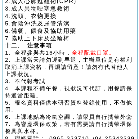
2.
成人心肺甦醒術
(CPR)
3.
成人異物哽塞急救術
4.
洗頭、衣物更換
5.
會陰沖洗及尿管清潔
6.
備餐、餵食及協助用藥
7.
協助上下床及坐輪椅
十二、
注意事項
1.
全程參與共16
小時，
全程配戴口罩
。
2.
上課當天請勿遲到早退，主辦單位是有權利
取消上課資格，再煩請留意！請勿有代替他人
上課狀況。
3.
不代報考試
4.
本課程不備午餐，視狀況可代訂，用餐請保
持適當距離。
5.
報名資料僅供本研習資料登錄使用，不做他
用。
6.
上課地點為冷氣空調，請學員自行攜帶外套
7.
為響應環保政策，若有需要請自行攜帶環保
餐具與水杯。
8.
聯絡電話：
0965-323710 /04-25343339