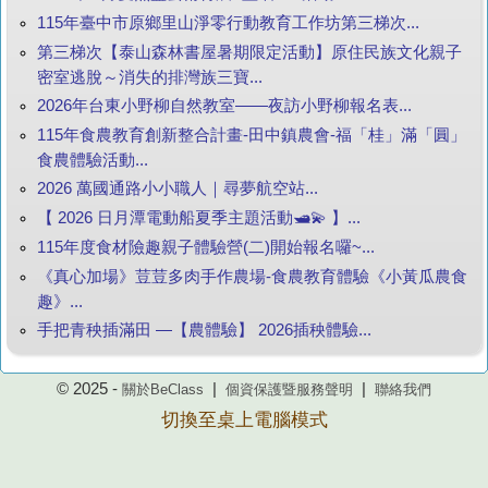
115年臺中市原鄉里山淨零行動教育工作坊第三梯次...
第三梯次【泰山森林書屋暑期限定活動】原住民族文化親子
密室逃脫～消失的排灣族三寶...
2026年台東小野柳自然教室——夜訪小野柳報名表...
115年食農教育創新整合計畫-田中鎮農會-福「桂」滿「圓」
食農體驗活動...
2026 萬國通路小小職人｜尋夢航空站...
【 2026 日月潭電動船夏季主題活動🛥️💫 】...
115年度食材險趣親子體驗營(二)開始報名囉~...
《真心加場》荳荳多肉手作農場-食農教育體驗《小黃瓜農食
趣》...
手把青秧插滿田 —【農體驗】 2026插秧體驗...
© 2025 -
|
|
關於BeClass
個資保護暨服務聲明
聯絡我們
切換至桌上電腦模式