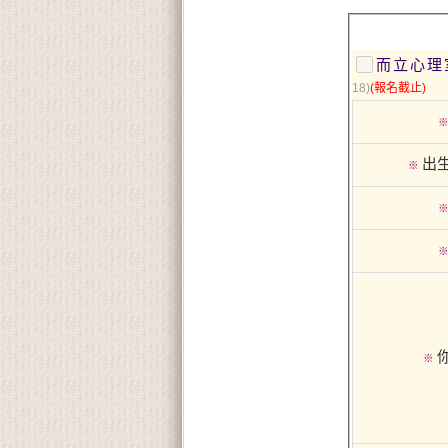
而立心理
18)
(報名截止)
出
※
※