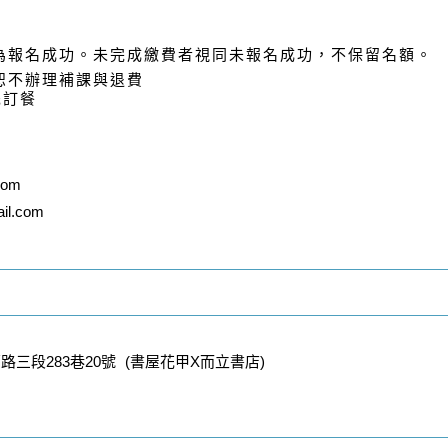
為報名成功。未完成繳費者視同未報名成功，不保留名額。
恕不辦理補課與退費
先訂餐
com
il.com
三段283巷20號 (書屋花甲X而立書店)