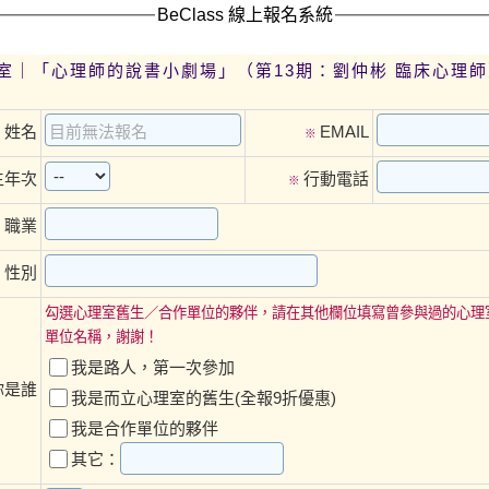
BeClass 線上報名系統
室｜「心理師的說書小劇場」（第13期：劉仲彬 臨床心理師
姓名
EMAIL
※
※
生年次
行動電話
※
職業
※
性別
※
勾選心理室舊生／合作單位的夥伴，請在其他欄位填寫曾參與過的心理
單位名稱，謝謝！
我是路人，第一次參加
你是誰
我是而立心理室的舊生(全報9折優惠)
我是合作單位的夥伴
其它：