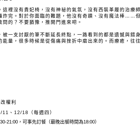
這裡沒有貴妃椅，沒有神祕的氣氛，沒有西裝革履的治療師
轟炸完。對於你面臨的難題，他沒有奇蹟、沒有魔法棒……
敢問的？不要猶豫，推開門進來吧。
被一支討厭的筆不斷延長終點，一路看到的都是遺憾與錯身
的能量，很多時候是從傷痛與挫折中磨出來的。而療癒，往
修改權利
2/11、12/18（每週四）
30-21:00，可事先訂餐（最晚出餐時間為18:00）