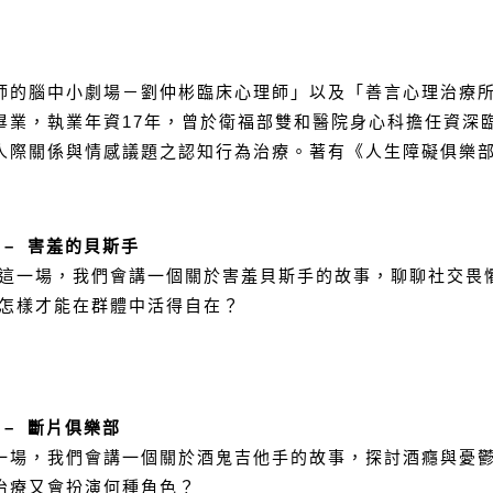
師的腦中小劇場－劉仲彬臨床心理師」以及「善言心理治療所
畢業，執業年資17年，曾於衛福部雙和醫院身心科擔任資深
際關係與情感議題之認知行為治療。著有《人生障礙俱樂部》一
】
– 害羞的貝斯手
這一場，我們會講
一個關於害羞貝斯手的故事，聊聊社交畏
，怎樣才能在群體中活得自在？
】
– 斷片俱樂部
一場，我們會講
一個關於酒鬼吉他手的故事，探討酒癮與憂
治療又會扮演何種角色？