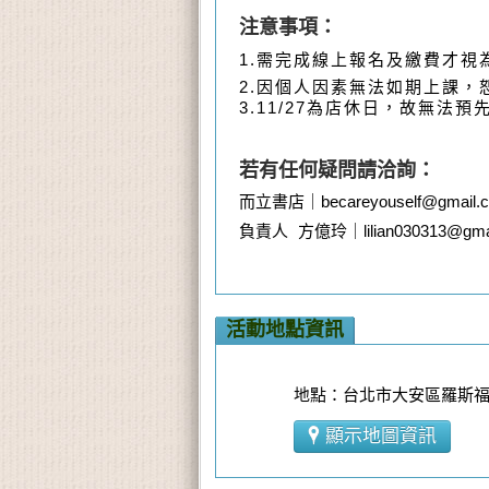
注意事項：
1
.
需完成線上報名及繳費才視
2.因個人因素無法如期上課，
3.11/27為店休日，故無法預
若有任何疑問請洽詢：
而立書店｜becareyouself@gmail.
負責人 方億玲
｜lilian030313@gma
活動地點資訊
地點：台北市大安區羅斯福路
顯示地圖資訊