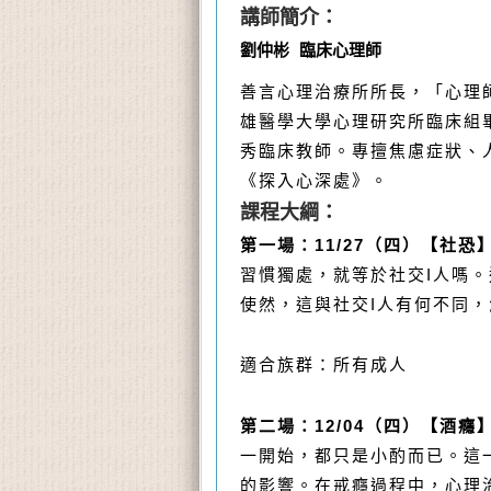
講師簡介：
劉仲彬 臨床心理師
善言心理治療所所長，「心理
雄醫學大學心理研究所臨床組
秀臨床教師。專擅焦慮症狀、人
《探入心深處》。
課程大綱：
第一場：11/27（四）【社
恐
習慣獨處，就等於社交I人嗎
。
使然，這與社交I人有何不同
適合族群：所有成人
第二場：
12/04（四）
【酒癮
一開始，都只是小酌而已。
這
的影響。在戒癮過程中，心理