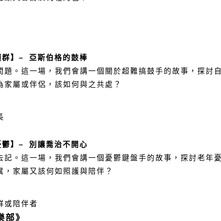
類群】
– 亞斯伯格的鼓棒
問題。
這一場，我們會講
一個關於超難搞鼓手的故事，探討
為家屬或伴侶，該如何與之共處？
長
憂鬱】
– 別讓喬治不開心
去記。
這一場，我們會講
一個憂鬱鍵盤手的故事，探討老年
異，家屬又該何如照護與陪伴？
群或陪伴者
樂部》