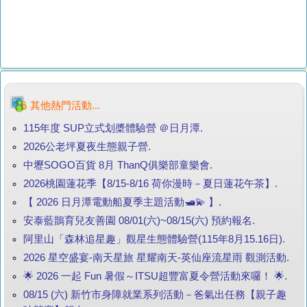
其他熱門活動...
115年度 SUP立式划槳體驗營 ＠日月潭.
2026公老坪夏夜生態親子營.
中壢SOGO百貨 8月 ThanQ俱樂部童樂會.
2026桃園蓮花季【8/15-8/16 荷你漫時－夏日蓮花午茶】.
【 2026 日月潭電動船夏季主題活動🛥️💫 】.
安泰藍鵲育兒友善園 08/01(六)~08/15(六) 預約報名.
阿里山「森林追星趣」觀星生態體驗營(115年8月15.16日).
2026 星空盛宴-南天星旅 星耀南天-英仙座流星雨 觀測活動.
🌟 2026 一起 Fun 暑假～ITSU超豐富夏令營活動來囉！ 🌟.
08/15 (六) 新竹市身障就業系列活動－爸氣出任務【親子趣