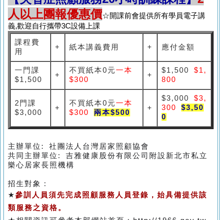
人以上團報優惠價
☆開課前會提供所有學員電子講
義,歡迎自行攜帶3C設備上課
課程費
+
紙本講義費用
+
應付金額
用
一門課
不買紙本0元
一本
$1,500
$1,
+
+
$1,500
$300
800
$3,000
$3,
2門課
不買紙本0元
一本
300
$3,50
+
+
$3,000
$300
兩本$500
0
主辦單位: 社團法人台灣居家照顧協會
共同主辦單位: 吉雅健康股份有限公司附設新北市私立
樂心居家長照機構
招生對象：
★
參訓人員須先完成照顧服務人員登錄，始具備提供該
類服務之資格。