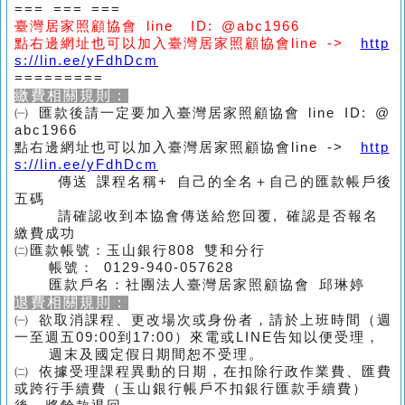
=== === ===
臺灣居家照顧協會 line ID: @abc1966
點右邊網址也可以加入臺灣居家照顧協會line ->
http
s://lin.ee/yFdhDcm
=========
繳費相關規則：
㈠ 匯款後請一定要加入臺灣居家照顧協會 line ID: @
abc1966
點右邊網址也可以加入臺灣居家照顧協會line ->
http
s://lin.ee/yFdhDcm
傳送 課程名稱+ 自己的全名＋自己的匯款帳戶後
五碼
請確認收到本協會傳送給您回覆, 確認是否報名
繳費成功
㈡匯款帳號：玉山銀行808 雙和分行
帳號： 0129-940-057628
匯款戶名：社團法人臺灣居家照顧協會 邱琳婷
退費相關規則：
㈠ 欲取消課程、更改場次或身份者，請於上班時間（週
一至週五09:00到17:00）來電或LINE告知以便受理，
週末及國定假日期間恕不受理。
㈡ 依據受理課程異動的日期，在扣除行政作業費、匯費
或跨行手續費（玉山銀行帳戶不扣銀行匯款手續費）