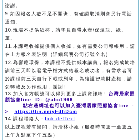
謝謝。
9.如因報名人數不足不開班，有確認取消則會另行電話
通知。
10.現場不提供紙杯，請學員自帶水壺/保溫瓶、紙、
筆。
11.本課程收據提供個人收據，如有需要公司報帳用，請
在上方報名表註明 (詳細寫明公司行號全名)
12.為響應環保，本課程不提供紙本講義，報名完成於培
訓前三天即以發電子檔方式給報名成功者，有需求者可
於課程前三天自行下載或列印，為維護智慧財產權，請
勿轉載及另作他用，謝謝!
13.加入官方帳號可以得到更多上課資訊唷!
台灣居家照
顧協會line ID: @abc1966
點右邊網址也可以加入臺灣居家照顧協會line -
>
https://lin.ee/yFdhDcm
14.
課程聯絡人：
link.defText
以上課程若有疑問，請洽林小姐（服務時間週一至週五
上午九點至下午五點）