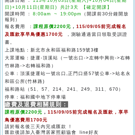
開課日期 :
115年10月03日(星期六)+10
月04日(星期
日)
+10
月11日(星期日)
共計3天 【確定開課】
開課時間 :
8:00am ~ 19:00pm
（開課前30分鐘開放
報到）
報名費用 ：
課程原價2200元
，
115/
09/05前完成報名
及匯款享早鳥優惠1700元
，測驗通過當日領取受訓證
書。
上課地點：新北市永和區福和路159號3樓
大眾運輸：捷運-頂溪站（一號出口->左轉中興街->右轉
竹林路->右轉福和路）
公車：
頂溪捷運站一號出口,
正門口搭57號公車
->站名
永
和區公所(竹林路)
福和路站（51、57、214、241、249、311、670）
停車：福和國中地下停車場
繳費及退費相關規則：
課程原價2200元
，
115/09/05前完成報名及匯款，享早
鳥優惠
費用1700元
請於報名後三天內完成匯款 !
匯款後請加入臺灣居家照顧協會 line好友