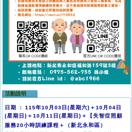
活動說明
日期
: 115
年10
月
03
日
(
星期六
)＋10
月
04
日
(
星期日)
＋
10
月
11
日
(
星期日)
＋
【
失智症照顧
服務20小時訓練課程＋（新北永和區）