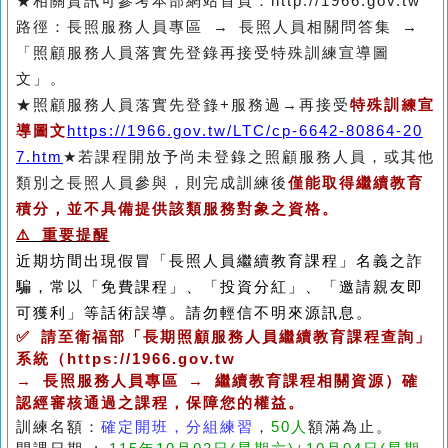
★相關資訊可參考本部網站首頁：http://1966.gov.tw
路徑：長照服務人員專區 → 長照人員相關問答集 →
「照顧服務人員落實先登錄再接受特殊訓練宣導圖
文」。
★
照顧服務人員落實先登錄+服務過→再接受
特殊訓練宣
導圖文
https://1966.gov.tw/LTC/cp-6642-80864-20
7.htm
★若課程開放予尚未登錄之照顧服務人員，或其他
類別之長照人員參與，則完成訓練後
僅能取得繼續教育
積分，並不具備提供該類服務對象之資格。
⚠️ 重要提醒
近期坊間出現假冒「長照人員繼續教育課程」名義之詐
騙，常以「免費課程」、「投資分紅」、「邀請親友即
可獲利」等話術誤導。請勿輕信不明來源訊息。
✅ 請至衛福部「長期照顧服務人員繼續教育課程查詢」
系統（https://1966.gov.tw
→ 長照服務人員專區 → 繼續教育課程相關資源）確
認經審核通過之課程，保障您的權益。
訓練名額：
確定開班，分組練習
，
50人
額滿為止
。