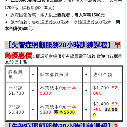
✦
115/09/05
前完成報名及匯款
，課程個人
早鳥優惠：一人單科
1700元
（課程原價2200元）
✦ 課程團報優惠：兩人以上
團報者，每人單科1500元
✦ 紙本講義：失智課講義300元/本、身障課講義300元/本、
兩
本合購價500元
【
失智症照顧服務20小時訓練課程
】
早
鳥優惠價
☆開課前會提供所有學員電子講義,歡迎自行攜帶
3C設備上課
課程費
+
紙本講義費用
+
應付金額
用
一門課
不買紙本0元
一本
$1,700
$2,
+
+
$1,700
$300
000
$3,400
$3,
2門課
不買紙本0元
一本
700
$3,90
+
+
$3,400
$300
兩本$500
0
【失智症照顧服務20小時訓練課程
】
2