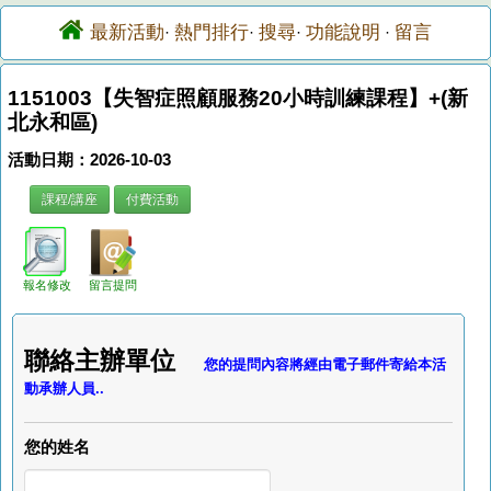
最新活動
熱門排行
搜尋
功能說明
留言
·
·
·
·
1151003【失智症照顧服務20小時訓練課程】+(新
北永和區)
活動日期：2026-10-03
課程/講座
付費活動
報名修改
留言提問
聯絡主辦單位
您的提問內容將經由電子郵件寄給本活
動承辦人員..
您的姓名