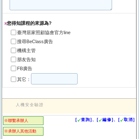
您得知課程的來源為?
※
臺灣居家照顧協會官方line
搜尋BeClass廣告
機構主管
朋友告知
FB廣告
其它：
人機安全驗證
[
查詢]、[
編修]、[
取消]
※聯繫承辦人
※承辦人其他活動