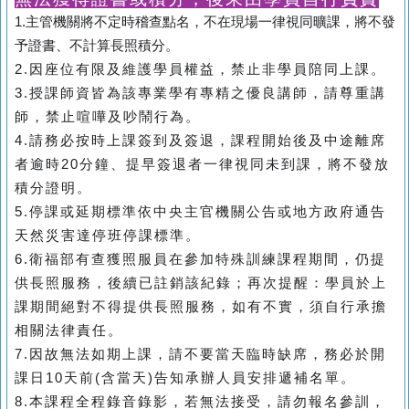
1.主管機關將不定時稽查點名，不在現場一律視同曠課，將不發
予證書、不計算長照積分。
2.因座位有限及維護學員權益，禁止非學員陪同上課。
3.授課師資皆為該專業學有專精之優良講師，請尊重講
師，禁止喧嘩及吵鬧行為。
4.請務必按時上課簽到及簽退，課程開始後及中途離席
者逾時20分鐘、提早簽退者一律視同未到課，將不發放
積分證明。
5.停課或延期標準依中央主官機關公告或地方政府通告
天然災害達停班停課標準。
6.衛福部有查獲照服員在參加特殊訓練課程期間，仍提
供長照服務，後續已註銷該紀錄；再次提醒：學員於上
課期間絕對不得提供長照服務，如有不實，須自行承擔
相關法律責任。
7.因故無法如期上課，請不要當天臨時缺席，務必於開
課日10天前(含當天)告知承辦人員安排遞補名單。
8.本課程全程錄音錄影，若無法接受，請勿報名參訓，