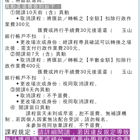
後，將餘款退回。
異動及退費規則如下：
①開課10天前（含）異動
✦取消課程：將匯款／轉帳之【全額】扣除行政作
業費300元
匯費或跨行手續費30元後退還（ 玉山
銀行帳戶不扣 ）。
✦更改場次或身份：經課程專員確認可以轉換之場
次後，需支付行政作業費200元。
②開課前7天（含）異動
✦取消課程：將匯款／轉帳之【半數金額】扣除行
政作業費400元
匯費或跨行手續費30元後退還（ 玉山
銀行帳戶不扣 ）。
✦更改場次或身份：視同取消課程。
③開課6天內異動
✦取消課程：不予退費。
✦更改場次或身份：視同取消課程。
④ 開課當日異動
課程當天未到或早退，恕不退費。無補課機
制，若因個人因素無法配合受訓，請勿報名。
未參加視同放棄課程、不予退費。
課程規定：
請詳細閱讀，若因違反規定導致
無法獲得證書或積分，後果由學員自行負責