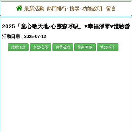
最新活動
熱門排行
搜尋
功能說明
留言
·
·
·
·
2025「童心敬天地•心靈森呼吸」♥幸福淨零♥體驗營
活動日期：2025-07-12
體驗活動
宗教/心靈
付費活動
暑期/寒假
幼兒/親子