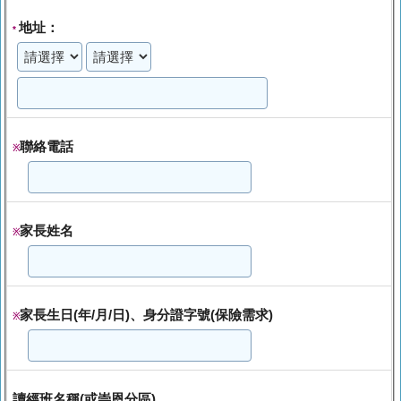
地址：
*
聯絡電話
※
家長姓名
※
家長生日(年/月/日)、身分證字號(保險需求)
※
讀經班名稱(或崇恩分區)