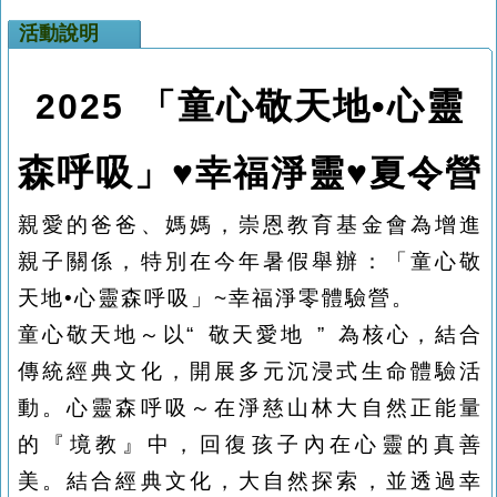
活動說明
童心敬天地•心靈
2025
「
森呼吸
」
♥幸福淨靈
♥
夏令營
親愛的爸爸、媽媽，崇恩教育基金會為增進
親子關係，特別在今年暑假舉辦：「童心敬
天地•心靈森呼吸」
~
幸福淨零體驗營。
童心敬天地～以“ 敬天愛地 ” 為核心，結合
傳統經典文化，開展多元沉浸式生命體驗活
動。心靈森呼吸～在淨慈山林大自然正能量
的『境教』中，回復孩子內在心靈的真善
美。
結合經典文化，大自然探索，並透過幸