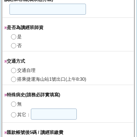
是否為讀經班師資
※
是
否
交通方式
※
交通自理
搭乘捷運海山站1號出口(上午8:30)
特殊病史(請務必詳實填寫)
※
無
其它：
匯款帳號後5碼 / 讀經班繳費
※