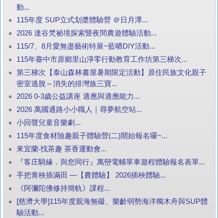
動...
115年度 SUP立式划槳體驗營 ＠日月潭...
2026 達谷梵祕境探索暨夜間農遊體驗活動...
115/7、8月愛無盡藝術特展~藍晒DIY活動...
115年臺中市原鄉里山淨零行動教育工作坊第三梯次...
第三梯次【泰山森林書屋暑期限定活動】原住民族文化親子
密室逃脫～消失的排灣族三寶...
2026 0-3歲公益講座 適應與適應能力...
2026 萬國通路小小職人｜尋夢航空站...
小回聲兒童音樂劇...
115年度食材險趣親子體驗營(二)開始報名囉~...
來宜蘭‧找茶趣 茶香運動會...
『客庄騎緣．與您同行』萬巒電輔單車遊程體驗報名表單...
手把青秧插滿田 —【農體驗】 2026插秧體驗...
《阿彌陀佛修持簡軌》課程...
[慈濟大學]115年度親海無礙、樂齡弱勢海洋獨木舟與SUP體
驗活動...