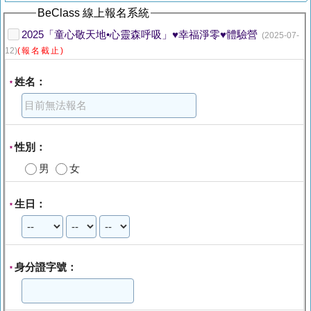
BeClass 線上報名系統
2025「童心敬天地•心靈森呼吸」♥幸福淨零♥體驗營
(2025-07-
12)
(報名截止)
姓名：
*
性別：
*
男
女
生日：
*
身分證字號：
*