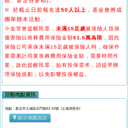
繞、富含芬多精
)
。
※
於截止日前報名達
50人以上
，基金會將成
團舉辦本活動。
※
金管會提醒民眾，
未滿15足歲
被保險人投保
傷害險以喪葬費用保險金額
61.5萬為限
，因此
保險公司承保未滿15足歲被保險人時，核保作
業需累計同業喪葬費用保險金額，需要時間作
業，故此提醒民眾，如有投保需求，請提早辦
理保險規劃，以免影響投保權益。
活動地點資訊
地點：新北市土城區石門路63-10號 (土城淨慈寺)
顯示地圖資訊