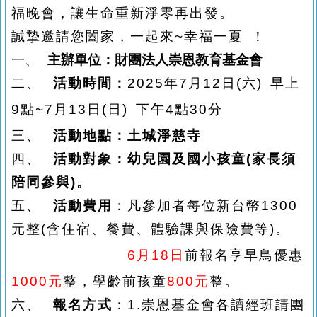
福晚會，讓生命重新淨零再出發。
誠摯邀請您闔家，一起來
~
幸福一夏 ！
一、
主辦單位：財團法人崇恩教育基金會
二、
活動時間：
2025
年7月12日(六) 早上
9點~
7月13日(日) 下午4點30分
三、
活動地點：土城淨慈寺
四、
活動對象：幼兒園及國小孩童(家長須
陪同參與)。
五、
活動費用
：凡參加者每位新台幣1300
元整(含住宿、餐費、體驗課與保險費等)。
五、
活動費用
：
6月18日
前報名享早鳥
優惠
1000元
整，學齡前孩童
800元
整。
六、
報名方式
：1.崇恩基金會各讀經班請團