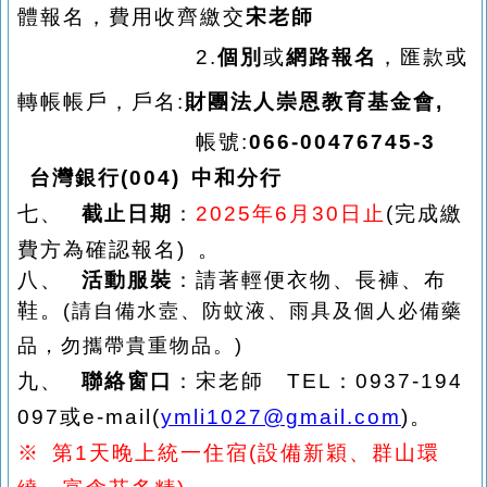
體報名，費用收齊繳交
宋老師
六、
報名方式
：
2.
個別
或
網路報名
，匯款或
轉帳帳戶，戶名:
財團法人崇恩教育基金會,
六、
報名方式
：
帳號:
066-00476745-3
台灣銀行(004) 中和分行
七、
截止日期
：
2025年6月30日止
(完成繳
費方為確認報名) 。
八、
活動服裝
：請著輕便衣物、長褲、布
鞋。
(請自備水壼、防蚊液、雨具及個人必備藥
品，勿攜帶貴重物品。)
九、
聯絡窗口
：宋老師 TEL：0937-194
097或e-mail(
ymli1027@gmail.com
)。
※ 第1天晚上統一住宿(設備新穎、群山環