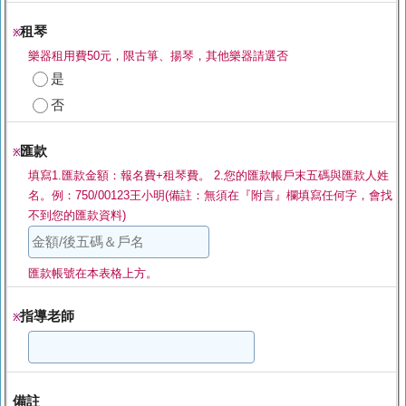
租琴
※
樂器租用費50元，限古箏、揚琴，其他樂器請選否
是
否
匯款
※
填寫1.匯款金額：報名費+租琴費。 2.您的匯款帳戶末五碼與匯款人姓
名。例：750/00123王小明(備註：無須在『附言』欄填寫任何字，會找
不到您的匯款資料)
匯款帳號在本表格上方。
指導老師
※
備註