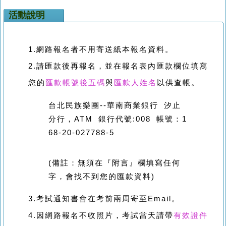
活動說明
1.網路報名者不用寄送紙本報名資料。
2.請匯款
後
再報名，
並在報名表內匯款欄位填寫
您的
匯款帳號後五碼
與
匯款人姓名
以供查帳。
台北民族樂團--華南商業銀行 汐止
分行，ATM 銀行代號:008 帳號：1
68-20-027788-5
(備註：無須在『附言』欄填寫任何
字，會找不到您的匯款資料)
3.考試通知書會在考前兩周寄至Email。
4.因網路報名不收照片，考試當天請帶
有效證件