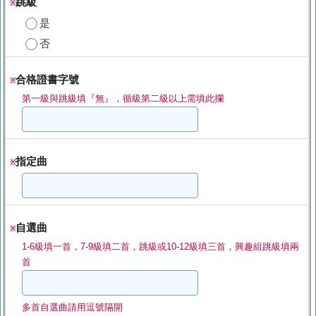
跳級
※
是
否
合格證書字號
※
第一級與跳級填『無』，循級第二級以上需填此攔
指定曲
※
自選曲
※
1-6級填一首，7-9級填二首，跳級或10-12級填三首，興趣組跳級填兩
首
多首自選曲請用逗號隔開