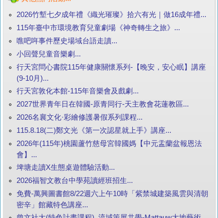
2026竹塹七夕成年禮《織光璀璨》拾六有光｜做16成年禮...
115年臺中市環境教育兒童劇場《神奇轉生之旅》...
噍吧哖事件歷史場域台語走讀...
小回聲兒童音樂劇...
行天宮問心書院115年健康關懷系列-【晚安，安心眠】講座
(9-10月)...
行天宮敦化本館-115年音樂會及戲劇...
2027世界青年日在韓國-原青同行-天主教會花蓮教區...
2026名襄文化·彩繪修護暑假系列課程...
115.8.18(二)鄭文光《第一次認星就上手》講座...
2026年(115年)桃園蘆竹慈母宮韓國媽【中元盂蘭盆報恩法
會】...
埤塘走讀X生態桌遊體驗活動...
2026福智文教台中學苑讀經班招生...
免費-萬興圖書館8/22週六上午10時「紫禁城建築風雲與清朝
密辛」館藏特色講座...
曾文社大(特色計畫課程)_流域策展共學-Mattauw大地藝術