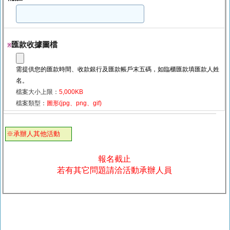
匯款收據圖檔
※
需提供您的匯款時間、收款銀行及匯款帳戶末五碼，如臨櫃匯款填匯款人姓
名。
檔案大小上限：
5,000KB
檔案類型：
圖形(jpg、png、gif)
※承辦人其他活動
報名截止
若有其它問題請洽活動承辦人員