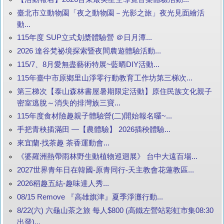
臺北市立動物園「夜之動物園－光影之旅」夜光見面繪活
動...
115年度 SUP立式划槳體驗營 ＠日月潭...
2026 達谷梵祕境探索暨夜間農遊體驗活動...
115/7、8月愛無盡藝術特展~藍晒DIY活動...
115年臺中市原鄉里山淨零行動教育工作坊第三梯次...
第三梯次【泰山森林書屋暑期限定活動】原住民族文化親子
密室逃脫～消失的排灣族三寶...
115年度食材險趣親子體驗營(二)開始報名囉~...
手把青秧插滿田 —【農體驗】 2026插秧體驗...
來宜蘭‧找茶趣 茶香運動會...
《婆羅洲熱帶雨林野生動植物巡迴展》 台中大遠百場...
2027世界青年日在韓國-原青同行-天主教會花蓮教區...
2026稻趣五結-趣味達人秀...
08/15 Remove 『高雄旗津』夏季淨灘行動...
8/22(六) 六龜山茶之旅 每人$800 (高鐵左營站彩虹市集08:30
出發)...