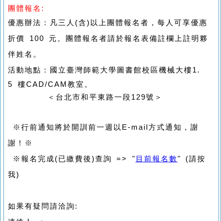
團體報名:
優惠辦法：凡三人(含)以上團體報名者，每人可享優惠
折價 100 元。團體報名者請於報名表備註欄上註明夥
伴姓名。
活動地點：
國立臺灣師範大學圖書館校區機械大樓1.
5 樓CAD/CAM教室。
＜台北市和平東路一段129號＞
※行前通知將於開訓前一週以E-mail方式通知，謝
謝！※
※報名完成(已繳費後)查詢 => "
目前報名數
" (請按
我)
如果有疑問請洽詢: