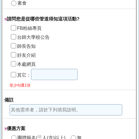
素食
請問您是從哪些管道得知這項活動?
※
FB粉絲專頁
台師大學校公告
師長告知
好友介紹
本處網頁
其它：
至少勾選1項
備註
優惠方案
※
團體報名(三人(含)以上)
無