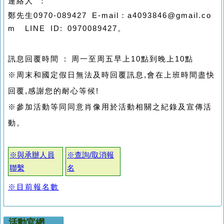
連絡人 ：
鄭先生0970-089427 E-mail：a4093846@gmail.co
m LINE ID: 0970089427。
訊息回覆時間 : 周一至周五早上10點到晚上10點
※周末和國定假日無法及時回覆訊息,會在上班時間盡快
回覆,感謝您的耐心等候!
※參加活動等同同意肖像用於活動相關之紀錄及宣傳活
動。
※與承辦人員
※查詢/取消報
聯繫
名
※目前報名數
活動官網