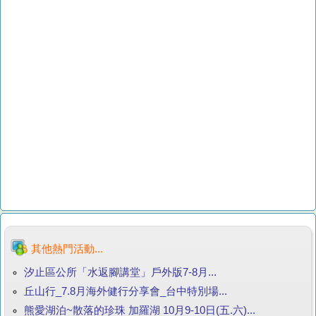
其他熱門活動...
汐止區公所「水返腳講堂」戶外版7-8月...
丘山行_7.8月海外健行分享會_台中特別場...
熊愛湖泊~散落的珍珠 加羅湖 10月9-10日(五.六)...