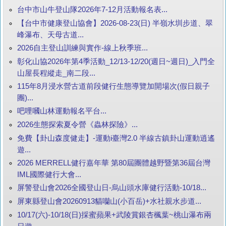
台中市山牛登山隊2026年7-12月活動報名表...
【台中市健康登山協會】2026-08-23(日) 半嶺水圳步道、翠
峰瀑布、天母古道...
2026自主登山訓練與實作-線上秋季班...
彰化山協2026年第4季活動_12/13-12/20(週日~週日)_入門全
山屋長程縱走_南二段...
115年8月浸水營古道前段健行生態導覽加開場次(假日親子
團)...
吧哩嘓山林運動報名平台...
2026生態探索夏令營《蟲林探險》...
免費【卦山森度健走】-運動i臺灣2.0 半線古鎮卦山運動逍遙
遊...
2026 MERRELL健行嘉年華 第80屆團體越野暨第36屆台灣
IML國際健行大會...
屏警登山會2026全國登山日-烏山頭水庫健行活動-10/18...
屏東縣登山會20260913貓囒山(小百岳)+水社親水步道...
10/17(六)-10/18(日)採蜜蘋果+武陵賞銀杏楓葉~桃山瀑布兩
日遊...