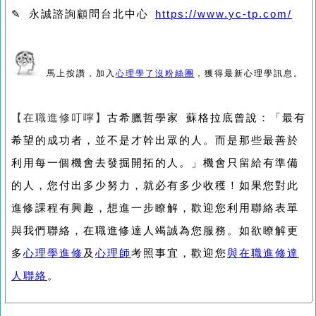
✎ 永誠諮詢顧問台北中心
https://www.yc-tp.com/
馬上按讚，加入
心理學了沒粉絲團
，獲得最新心理學訊息。
【在職進修叮嚀】
古希臘哲學家 蘇格拉底曾說：「最有
希望的成功者，並不是才幹出眾的人。而是那些最善於
利用每一個機會去發掘開拓的人。」機會只留給有準備
的人，您付出多少努力，就必有多少收穫！如果您對此
進修課程有興趣，想進一步瞭解，歡迎您利用聯絡表單
與我們聯絡，在職進修達人竭誠為您服務。如欲瞭解更
多
心理學進修
及
心理師
考照事宜，歡迎您
與在職進修達
人聯絡
。