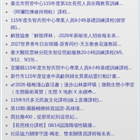
臺北市照管中心115年度第3次長照人員在職教育訓練...
《阿彌陀佛修持簡軌》課程...
115年度失智共照中心專業人員8小時基礎訓練課程(個管
師)...
解脫協會「解脫禪林」-2026年新皈依人招收報名表...
2027世界青年日在韓國-原青同行-天主教會花蓮教區...
臺大醫院雲林分院失智症照顧服務20小時訓練課程(9/5、
9/12、9/19)...
宜蘭縣115年度失智共照中心專業人員8小時基礎訓練課程...
新竹市115年度促進中高齡與婦女異業結盟行動計畫...
🌿2026 楊梅淺山森活趣｜漫步山林森呼吸｜微觀生態小學堂
｜生態藝術展覽｜生態 X 地創 X 永續🐞...
115年9月多元民族文化課程(線上直播課程)...
第10期-園藝輔療師資認證-高雄場...
西拉雅400，從那世紀到這世紀...
【長照積分課程】08/14認識職場性騷擾...
社區協力關懷守護-獨老、雙老關懷員課程報名表...