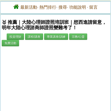
最新活動
熱門排行
搜尋
功能說明
留言
·
·
·
·
🥇 推薦｜大陸心理師證照培訓班｜想西進請留意，
明年大陸心理諮商師證照變難考了！
投資理財
課程/講座
專業講座/訓練
宗教/心靈
免費活動