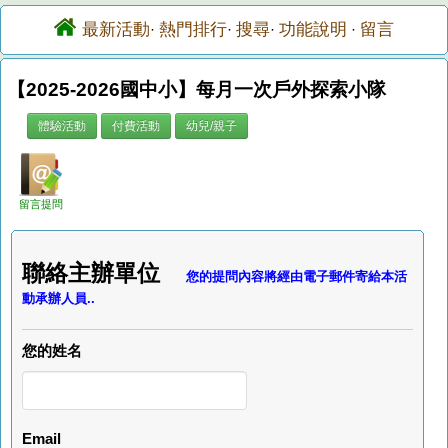
最新活動
熱門排行
搜尋
功能說明
留言
·
·
·
·
【2025-2026國中小】每月一次戶外探索小隊
體驗活動
付費活動
幼兒/親子
留言提問
聯絡主辦單位
您的提問內容將經由電子郵件寄給本活
動承辦人員..
您的姓名
Email