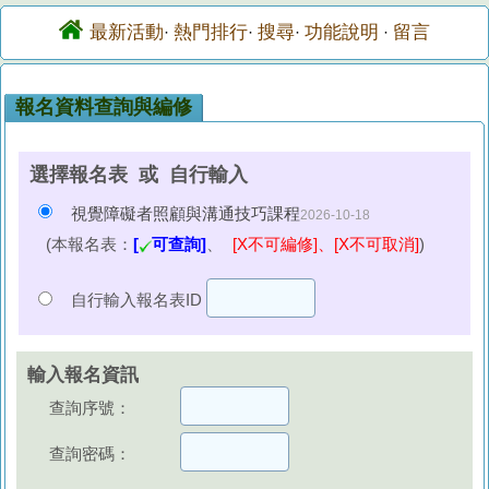
最新活動
熱門排行
搜尋
功能說明
留言
·
·
·
·
報名資料查詢與編修
選擇報名表 或 自行輸入
視覺障礙者照顧與溝通技巧課程
2026-10-18
(本報名表：
[
可查詢]
、
[X不可編修]、[X不可取消]
)
自行輸入報名表ID
輸入報名資訊
查詢序號：
查詢密碼：