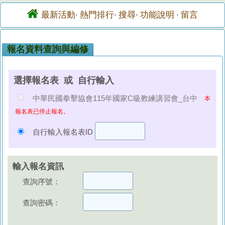
最新活動
熱門排行
搜尋
功能說明
留言
·
·
·
·
報名資料查詢與編修
選擇報名表 或 自行輸入
中華民國拳擊協會115年國家C級教練講習會_台中
本
報名表已停止報名。
自行輸入報名表ID
輸入報名資訊
查詢序號：
查詢密碼：