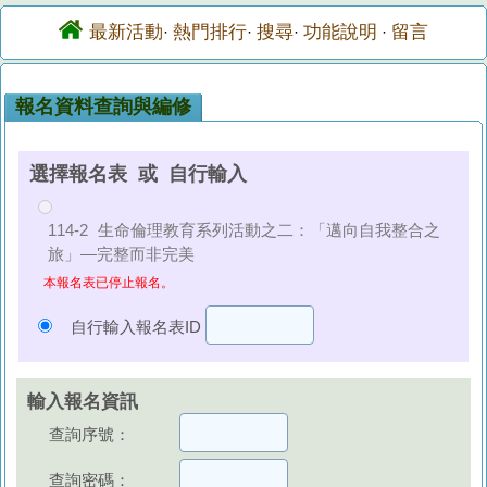
最新活動
熱門排行
搜尋
功能說明
留言
·
·
·
·
報名資料查詢與編修
選擇報名表 或 自行輸入
114-2 生命倫理教育系列活動之二：「邁向自我整合之
旅」—完整而非完美
本報名表已停止報名。
自行輸入報名表ID
輸入報名資訊
查詢序號：
查詢密碼：