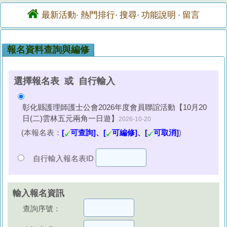
最新活動
熱門排行
搜尋
功能說明
留言
·
·
·
·
報名資料查詢與編修
選擇報名表 或 自行輸入
彰化縣護理師護士公會2026年度會員聯誼活動【10月20
日(二)雲林五元兩角一日遊】
2026-10-20
(本報名表：
[
可查詢]、[
可編修]、[
可取消]
)
自行輸入報名表ID
輸入報名資訊
查詢序號：