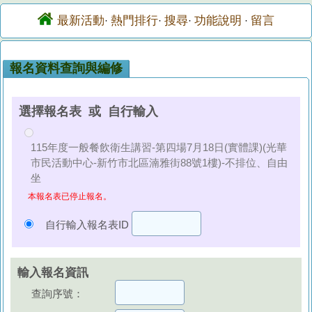
最新活動
熱門排行
搜尋
功能說明
留言
·
·
·
·
報名資料查詢與編修
選擇報名表 或 自行輸入
115年度一般餐飲衛生講習-第四場7月18日(實體課)(光華
市民活動中心-新竹市北區湳雅街88號1樓)-不排位、自由
坐
本報名表已停止報名。
自行輸入報名表ID
輸入報名資訊
查詢序號：