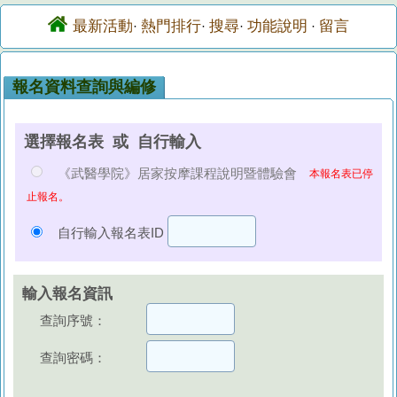
最新活動
熱門排行
搜尋
功能說明
留言
·
·
·
·
報名資料查詢與編修
選擇報名表 或 自行輸入
《武醫學院》居家按摩課程說明暨體驗會
本報名表已停
止報名。
自行輸入報名表ID
輸入報名資訊
查詢序號：
查詢密碼：